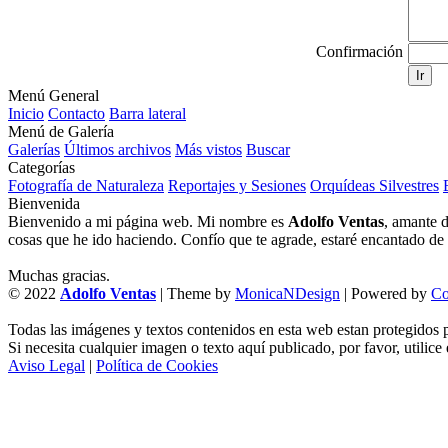
Confirmación
Ir
Menú General
Inicio
Contacto
Barra lateral
Menú de Galería
Galerías
Últimos archivos
Más vistos
Buscar
Categorías
Fotografía de Naturaleza
Reportajes y Sesiones
Orquídeas Silvestres
Bienvenida
Bienvenido a mi página web. Mi nombre es
Adolfo Ventas
, amante d
cosas que he ido haciendo. Confío que te agrade, estaré encantado de l
Muchas gracias.
© 2022
Adolfo Ventas
| Theme by
MonicaNDesign
| Powered by
Co
Todas las imágenes y textos contenidos en esta web estan protegidos p
Si necesita cualquier imagen o texto aquí publicado, por favor, utilice
Aviso Legal
|
Política de Cookies