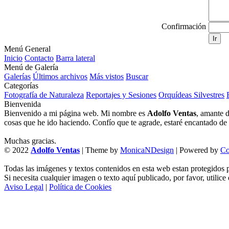
Confirmación
Ir
Menú General
Inicio
Contacto
Barra lateral
Menú de Galería
Galerías
Últimos archivos
Más vistos
Buscar
Categorías
Fotografía de Naturaleza
Reportajes y Sesiones
Orquídeas Silvestres
Bienvenida
Bienvenido a mi página web. Mi nombre es
Adolfo Ventas
, amante d
cosas que he ido haciendo. Confío que te agrade, estaré encantado de l
Muchas gracias.
© 2022
Adolfo Ventas
| Theme by
MonicaNDesign
| Powered by
Co
Todas las imágenes y textos contenidos en esta web estan protegidos p
Si necesita cualquier imagen o texto aquí publicado, por favor, utilice
Aviso Legal
|
Política de Cookies