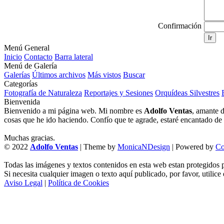
Confirmación
Ir
Menú General
Inicio
Contacto
Barra lateral
Menú de Galería
Galerías
Últimos archivos
Más vistos
Buscar
Categorías
Fotografía de Naturaleza
Reportajes y Sesiones
Orquídeas Silvestres
Bienvenida
Bienvenido a mi página web. Mi nombre es
Adolfo Ventas
, amante d
cosas que he ido haciendo. Confío que te agrade, estaré encantado de l
Muchas gracias.
© 2022
Adolfo Ventas
| Theme by
MonicaNDesign
| Powered by
Co
Todas las imágenes y textos contenidos en esta web estan protegidos p
Si necesita cualquier imagen o texto aquí publicado, por favor, utilice
Aviso Legal
|
Política de Cookies