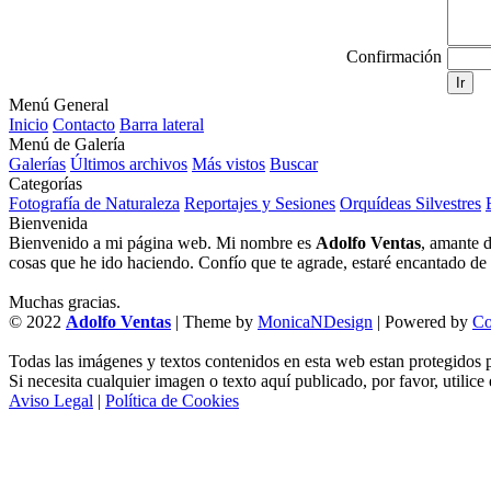
Confirmación
Ir
Menú General
Inicio
Contacto
Barra lateral
Menú de Galería
Galerías
Últimos archivos
Más vistos
Buscar
Categorías
Fotografía de Naturaleza
Reportajes y Sesiones
Orquídeas Silvestres
Bienvenida
Bienvenido a mi página web. Mi nombre es
Adolfo Ventas
, amante d
cosas que he ido haciendo. Confío que te agrade, estaré encantado de l
Muchas gracias.
© 2022
Adolfo Ventas
| Theme by
MonicaNDesign
| Powered by
Co
Todas las imágenes y textos contenidos en esta web estan protegidos p
Si necesita cualquier imagen o texto aquí publicado, por favor, utilice
Aviso Legal
|
Política de Cookies