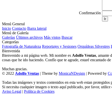
Confirmación
Ir
Menú General
Inicio
Contacto
Barra lateral
Menú de Galería
Galerías
Últimos archivos
Más vistos
Buscar
Categorías
Fotografía de Naturaleza
Reportajes y Sesiones
Orquídeas Silvestres
Bienvenida
Bienvenido a mi página web. Mi nombre es
Adolfo Ventas
, amante d
cosas que he ido haciendo. Confío que te agrade, estaré encantado de l
Muchas gracias.
© 2022
Adolfo Ventas
| Theme by
MonicaNDesign
| Powered by
Co
Todas las imágenes y textos contenidos en esta web estan protegidos p
Si necesita cualquier imagen o texto aquí publicado, por favor, utilice
Aviso Legal
|
Política de Cookies