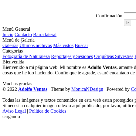
Confirmación
Ir
Menú General
Inicio
Contacto
Barra lateral
Menú de Galería
Galerías
Últimos archivos
Más vistos
Buscar
Categorías
Fotografía de Naturaleza
Reportajes y Sesiones
Orquídeas Silvestres
Bienvenida
Bienvenido a mi página web. Mi nombre es
Adolfo Ventas
, amante d
cosas que he ido haciendo. Confío que te agrade, estaré encantado de l
Muchas gracias.
© 2022
Adolfo Ventas
| Theme by
MonicaNDesign
| Powered by
Co
Todas las imágenes y textos contenidos en esta web estan protegidos p
Si necesita cualquier imagen o texto aquí publicado, por favor, utilice
Aviso Legal
|
Política de Cookies
cargando