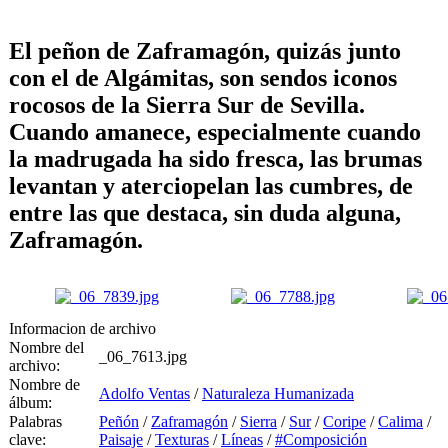
El peñon de Zaframagón, quizás junto
con el de Algámitas, son sendos iconos
rocosos de la Sierra Sur de Sevilla.
Cuando amanece, especialmente cuando
la madrugada ha sido fresca, las brumas
levantan y aterciopelan las cumbres, de
entre las que destaca, sin duda alguna,
Zaframagón.
Informacion de archivo
Nombre del
_06_7613.jpg
archivo:
Nombre de
Adolfo Ventas
/
Naturaleza Humanizada
álbum:
Palabras
Peñón
/
Zaframagón
/
Sierra
/
Sur
/
Coripe
/
Calima
/
clave:
Paisaje
/
Texturas
/
Líneas
/
#Composición