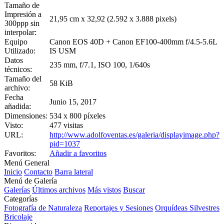
Tamaño de
Impresión a
21,95 cm x 32,92 (2.592 x 3.888 pixels)
300ppp sin
interpolar:
Equipo
Canon EOS 40D + Canon EF100-400mm f/4.5-5.6L
Utilizado:
IS USM
Datos
235 mm, f/7.1, ISO 100, 1/640s
técnicos:
Tamaño del
58 KiB
archivo:
Fecha
Junio 15, 2017
añadida:
Dimensiones:
534 x 800 píxeles
Visto:
477 visitas
URL:
http://www.adolfoventas.es/galeria/displayimage.php?
pid=1037
Favoritos:
Añadir a favoritos
Menú General
Inicio
Contacto
Barra lateral
Menú de Galería
Galerías
Últimos archivos
Más vistos
Buscar
Categorías
Fotografía de Naturaleza
Reportajes y Sesiones
Orquídeas Silvestres
Bricolaje