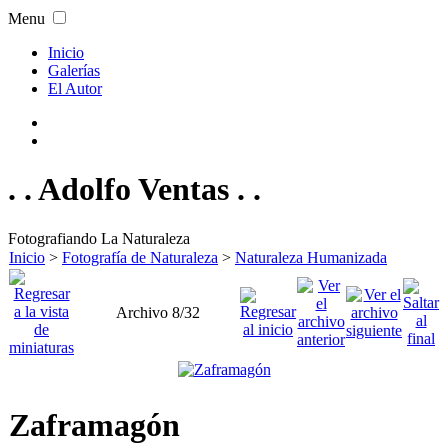
Menu
Inicio
Galerías
El Autor
. . Adolfo Ventas . .
Fotografiando La Naturaleza
Inicio
>
Fotografía de Naturaleza
>
Naturaleza Humanizada
Archivo 8/32
Zaframagón