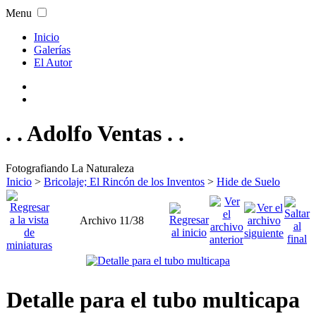
Menu
Inicio
Galerías
El Autor
. . Adolfo Ventas . .
Fotografiando La Naturaleza
Inicio
>
Bricolaje; El Rincón de los Inventos
>
Hide de Suelo
Archivo 11/38
Detalle para el tubo multicapa