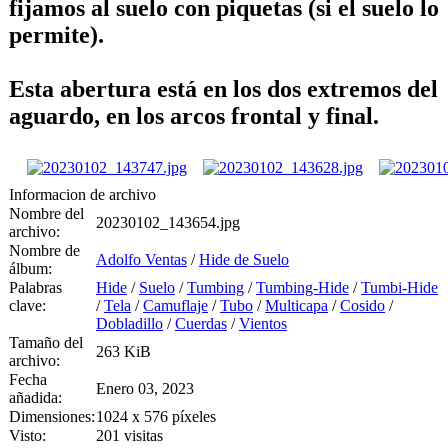
fijamos al suelo con piquetas (si el suelo lo
permite).
Esta abertura está en los dos extremos del
aguardo, en los arcos frontal y final.
Informacion de archivo
Nombre del
20230102_143654.jpg
archivo:
Nombre de
Adolfo Ventas
/
Hide de Suelo
álbum:
Palabras
Hide
/
Suelo
/
Tumbing
/
Tumbing-Hide
/
Tumbi-Hide
clave:
/
Tela
/
Camuflaje
/
Tubo
/
Multicapa
/
Cosido
/
Dobladillo
/
Cuerdas
/
Vientos
Tamaño del
263 KiB
archivo:
Fecha
Enero 03, 2023
añadida:
Dimensiones:
1024 x 576 píxeles
Visto:
201 visitas