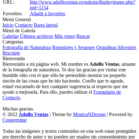
URL:
http://www.adolfoventas.es/galeria/displayimage.php?
pid=1154
Favoritos:
Añadir a favoritos
Menú General
Inicio
Contacto
Barra lateral
Menú de Galería
Galerías
Últimos archivos
Más vistos
Buscar
Categorías
Fotografía de Naturaleza
Reportajes y Sesiones
Orquídeas Silvestres
Bricolaje
Bienvenida
Bienvenido a mi página web. Mi nombre es
Adolfo Ventas
, amante
de la fotografía de naturaleza. Te doy las gracias por visitar este
humilde sitio con el que sólo he pretendido mostrar un pequeño
rincón de las cosas que he ido haciendo. Confío que te agrade,
estaré encantado de leer cualquier sugerencia al respecto que me
ayude a mejorarla. Para ello, puedes utilizar el
Formulario de
Contacto
.
Muchas gracias.
© 2022
Adolfo Ventas
| Theme by
MonicaNDesign
| Powered by
Coppermine
Todas las imágenes y textos contenidos en esta web estan protegidos
por derecho de autor y no pueden ser usados sin consentimiento por