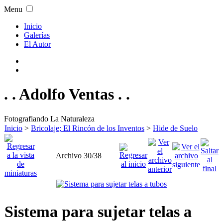
Menu
Inicio
Galerías
El Autor
. . Adolfo Ventas . .
Fotografiando La Naturaleza
Inicio
>
Bricolaje; El Rincón de los Inventos
>
Hide de Suelo
Archivo 30/38
Sistema para sujetar telas a