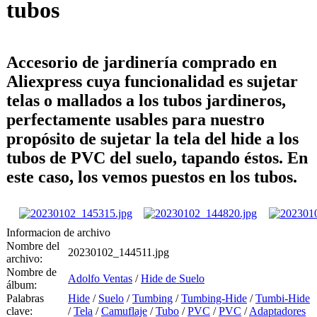
tubos
Accesorio de jardinería comprado en
Aliexpress cuya funcionalidad es sujetar
telas o mallados a los tubos jardineros,
perfectamente usables para nuestro
propósito de sujetar la tela del hide a los
tubos de PVC del suelo, tapando éstos. En
este caso, los vemos puestos en los tubos.
Informacion de archivo
Nombre del
20230102_144511.jpg
archivo:
Nombre de
Adolfo Ventas
/
Hide de Suelo
álbum:
Palabras
Hide
/
Suelo
/
Tumbing
/
Tumbing-Hide
/
Tumbi-Hide
clave:
/
Tela
/
Camuflaje
/
Tubo
/
PVC
/
PVC
/
Adaptadores