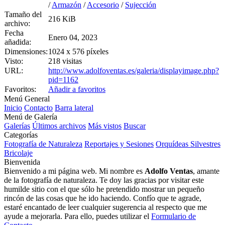
/
Armazón
/
Accesorio
/
Sujección
Tamaño del
216 KiB
archivo:
Fecha
Enero 04, 2023
añadida:
Dimensiones:
1024 x 576 píxeles
Visto:
218 visitas
URL:
http://www.adolfoventas.es/galeria/displayimage.php?
pid=1162
Favoritos:
Añadir a favoritos
Menú General
Inicio
Contacto
Barra lateral
Menú de Galería
Galerías
Últimos archivos
Más vistos
Buscar
Categorías
Fotografía de Naturaleza
Reportajes y Sesiones
Orquídeas Silvestres
Bricolaje
Bienvenida
Bienvenido a mi página web. Mi nombre es
Adolfo Ventas
, amante
de la fotografía de naturaleza. Te doy las gracias por visitar este
humilde sitio con el que sólo he pretendido mostrar un pequeño
rincón de las cosas que he ido haciendo. Confío que te agrade,
estaré encantado de leer cualquier sugerencia al respecto que me
ayude a mejorarla. Para ello, puedes utilizar el
Formulario de