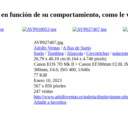
 en función de su comportamiento, como le v
AVP027407.jpg
Adolfo Ventas
/
A Ras de Suelo
Suelo
/
Tumbing
/
Alzacola
/
Cercotrichas
/
galactot
26,79 x 40,18 cm (6.164 x 4.746 pixels)
Canon EOS 7D Mk II + Canon EF300mm f/2.8L 
300mm, f/4.0, ISO 400, 1/640s
77 KiB
Enero 10, 2023
567 x 850 píxeles
247 visitas
http://www.adolfoventas.es/galeria/displayimage.p
Añadir a favoritos