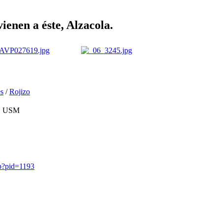
ienen a éste, Alzacola.
es
/
Rojizo
IS USM
hp?pid=1193