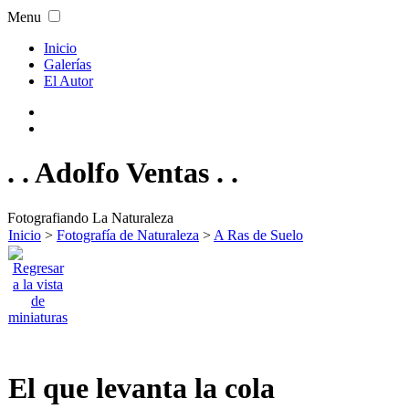
Menu
Inicio
Galerías
El Autor
. . Adolfo Ventas . .
Fotografiando La Naturaleza
Inicio
>
Fotografía de Naturaleza
>
A Ras de Suelo
El que levanta la cola