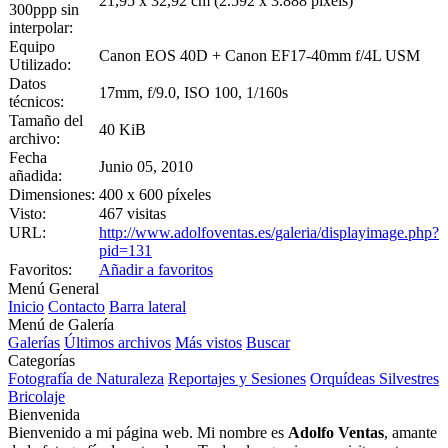
21,95 x 32,92 cm (2.592 x 3.888 pixels)
300ppp sin
interpolar:
Equipo
Canon EOS 40D + Canon EF17-40mm f/4L USM
Utilizado:
Datos
17mm, f/9.0, ISO 100, 1/160s
técnicos:
Tamaño del
40 KiB
archivo:
Fecha
Junio 05, 2010
añadida:
Dimensiones:
400 x 600 píxeles
Visto:
467 visitas
URL:
http://www.adolfoventas.es/galeria/displayimage.php?
pid=131
Favoritos:
Añadir a favoritos
Menú General
Inicio
Contacto
Barra lateral
Menú de Galería
Galerías
Últimos archivos
Más vistos
Buscar
Categorías
Fotografía de Naturaleza
Reportajes y Sesiones
Orquídeas Silvestres
Bricolaje
Bienvenida
Bienvenido a mi página web. Mi nombre es
Adolfo Ventas
, amante