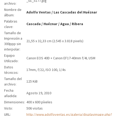
_01_5177.jpg
archivo:
Nombre de
Adolfo Ventas
/
Las Cascadas del Huéznar
álbum:
Palabras
Cascada
/
Huéznar
/
Agua
/
Ribera
clave:
Tamaño de
Impresión a
21,55 x 32,33 cm (2.545 x 3.818 pixels)
300ppp sin
interpolar:
Equipo
Canon EOS 40D + Canon EF17-40mm f/4L USM
Utilizado:
Datos
17mm, f/22, ISO 100, 1/4s
técnicos:
Tamaño del
125 KiB
archivo:
Fecha
Agosto 19, 2010
añadida:
Dimensiones:
400 x 600 píxeles
Visto:
506 visitas
URL:
http://www.adolfoventas.es/galeria/displayimage.php?