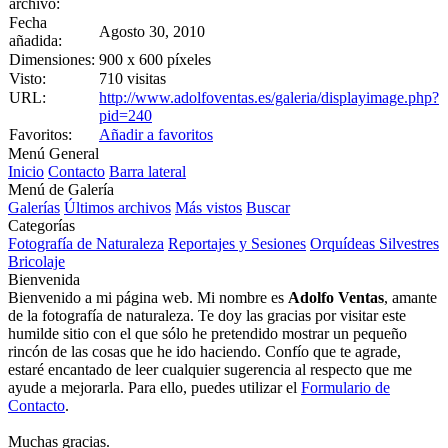
archivo:
Fecha
Agosto 30, 2010
añadida:
Dimensiones:
900 x 600 píxeles
Visto:
710 visitas
URL:
http://www.adolfoventas.es/galeria/displayimage.php?
pid=240
Favoritos:
Añadir a favoritos
Menú General
Inicio
Contacto
Barra lateral
Menú de Galería
Galerías
Últimos archivos
Más vistos
Buscar
Categorías
Fotografía de Naturaleza
Reportajes y Sesiones
Orquídeas Silvestres
Bricolaje
Bienvenida
Bienvenido a mi página web. Mi nombre es
Adolfo Ventas
, amante
de la fotografía de naturaleza. Te doy las gracias por visitar este
humilde sitio con el que sólo he pretendido mostrar un pequeño
rincón de las cosas que he ido haciendo. Confío que te agrade,
estaré encantado de leer cualquier sugerencia al respecto que me
ayude a mejorarla. Para ello, puedes utilizar el
Formulario de
Contacto
.
Muchas gracias.