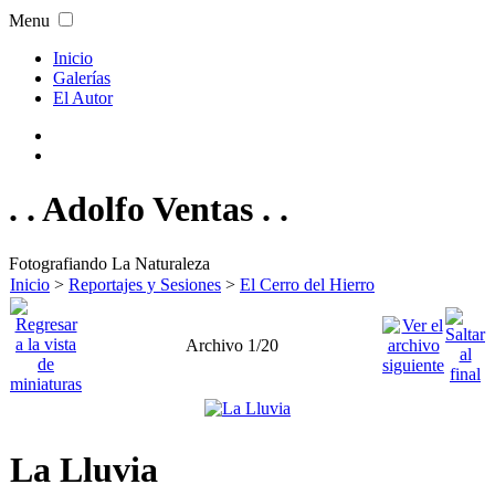
Menu
Inicio
Galerías
El Autor
. . Adolfo Ventas . .
Fotografiando La Naturaleza
Inicio
>
Reportajes y Sesiones
>
El Cerro del Hierro
Archivo 1/20
La Lluvia