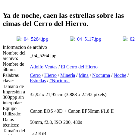
Ya de noche, caen las estrellas sobre las
cimas del Cerro del Hierro.
Informacion de archivo
Nombre del
_04_5264.jpg
archivo:
Nombre de
Adolfo Ventas
/
El Cerro del Hierro
álbum:
Palabras
Cerro
/
Hierro
/
Minería
/
Mina
/
Nocturna
/
Noche
/
clave:
Estrellas
/
#Nocturna
Tamaño de
Impresión a
32,92 x 21,95 cm (3.888 x 2.592 pixels)
300ppp sin
interpolar:
Equipo
Canon EOS 40D + Canon EF50mm f/1.8 II
Utilizado:
Datos
50mm, f2.8, ISO 200, 480s
técnicos:
Tamaño del
122 KiB