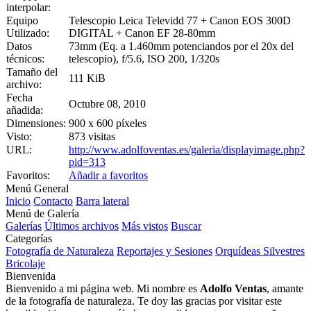
interpolar:
Equipo
Telescopio Leica Televidd 77 + Canon EOS 300D
Utilizado:
DIGITAL + Canon EF 28-80mm
Datos
73mm (Eq. a 1.460mm potenciandos por el 20x del
técnicos:
telescopio), f/5.6, ISO 200, 1/320s
Tamaño del
111 KiB
archivo:
Fecha
Octubre 08, 2010
añadida:
Dimensiones:
900 x 600 píxeles
Visto:
873 visitas
URL:
http://www.adolfoventas.es/galeria/displayimage.php?
pid=313
Favoritos:
Añadir a favoritos
Menú General
Inicio
Contacto
Barra lateral
Menú de Galería
Galerías
Últimos archivos
Más vistos
Buscar
Categorías
Fotografía de Naturaleza
Reportajes y Sesiones
Orquídeas Silvestres
Bricolaje
Bienvenida
Bienvenido a mi página web. Mi nombre es
Adolfo Ventas
, amante
de la fotografía de naturaleza. Te doy las gracias por visitar este