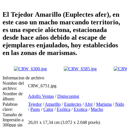
El Tejedor Amarillo (Euplectes afer), en
este caso un macho marcando territorio,
es una especie alóctona, estacionada
desde hace años debido al escape de
ejemplares enjaulados, hoy establecidos
en las zonas de marismas.
Informacion de archivo
Nombre del
CRW_6751.jpg
archivo:
Nombre de
Adolfo Ventas
/
Digiscoping
álbum:
Palabras
Tejedor
/
Amarillo
/
Euplectes
/
Afer
/
Marisma
/
Nido
clave:
/
Pasto
/
Calor
/
Exótica
/
Exotica
/
Macho
Tamaño de
Impresión a
26,01 x 17,34 cm (3.072 x 2.048 pixels)
300ppp sin