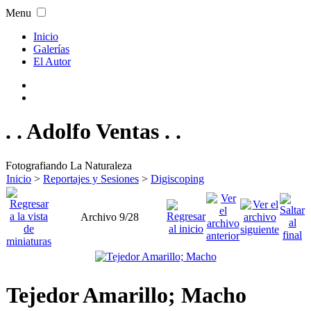
Menu
Inicio
Galerías
El Autor
. . Adolfo Ventas . .
Fotografiando La Naturaleza
Inicio
>
Reportajes y Sesiones
>
Digiscoping
Archivo 9/28
Tejedor Amarillo; Macho