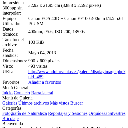
Impresión a
32,92 x 21,95 cm (3.888 x 2.592 pixels)
300ppp sin
interpolar:
Equipo
Canon EOS 40D + Canon EF100-400mm f/4.5-5.6L
Utilizado:
IS USM
Datos
400mm, f/5.6, ISO 200, 1/800s
técnicos:
Tamaño del
103 KiB
archivo:
Fecha
Mayo 04, 2013
añadida:
Dimensiones:
900 x 600 píxeles
Visto:
493 visitas
URL:
http://www.adolfoventas.es/galeria/displayimage.php?
pid=489
Favoritos:
Añadir a favoritos
Menú General
Inicio
Contacto
Barra lateral
Menú de Galería
Galerías
Últimos archivos
Más vistos
Buscar
Categorías
Fotografía de Naturaleza
Reportajes y Sesiones
Orquídeas Silvestres
Bricolaje
Bienvenida