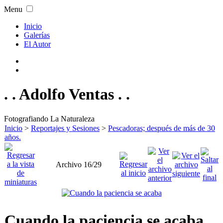
Menu
Inicio
Galerías
El Autor
. . Adolfo Ventas . .
Fotografiando La Naturaleza
Inicio
>
Reportajes y Sesiones
>
Pescadoras; después de más de 30
años.
Archivo 16/29
Cuando la paciencia se acaba