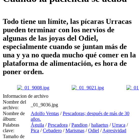
Todo tiene un límite, las pícaras Urracas
pueden terminar con los nervios de
algunas de las joyas del Odiel,
especialmente cuando se juntan más de
una y ya no queda mucho qué comer en la
plataforma de alimentación, es hora de
poner orden.
Informacion de archivo
Nombre del
_01_9036.jpg
archivo:
Nombre de
Adolfo Ventas
/
Pescadoras; después de más de 30
álbum:
años.
Palabras
Águila
/
Pescadora
/
Pandion
/
haliaetus
/
Urraca
/
clave:
Pica
/
Cebadero
/
Marismas
/
Odiel
/
Agresividad
Tamaño de