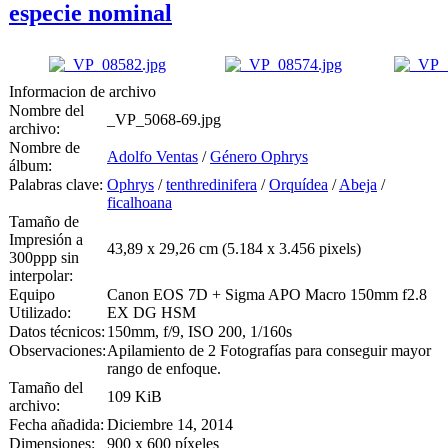
especie nominal
Informacion de archivo
Nombre del
_VP_5068-69.jpg
archivo:
Nombre de
Adolfo Ventas
/
Género Ophrys
álbum:
Palabras clave:
Ophrys
/
tenthredinifera
/
Orquídea
/
Abeja
/
ficalhoana
Tamaño de
Impresión a
43,89 x 29,26 cm (5.184 x 3.456 pixels)
300ppp sin
interpolar:
Equipo
Canon EOS 7D + Sigma APO Macro 150mm f2.8
Utilizado:
EX DG HSM
Datos técnicos:
150mm, f/9, ISO 200, 1/160s
Observaciones:
Apilamiento de 2 Fotografías para conseguir mayor
rango de enfoque.
Tamaño del
109 KiB
archivo:
Fecha añadida:
Diciembre 14, 2014
Dimensiones:
900 x 600 píxeles