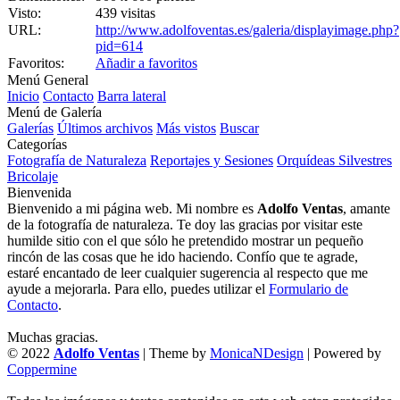
Visto:
439 visitas
URL:
http://www.adolfoventas.es/galeria/displayimage.php?
pid=614
Favoritos:
Añadir a favoritos
Menú General
Inicio
Contacto
Barra lateral
Menú de Galería
Galerías
Últimos archivos
Más vistos
Buscar
Categorías
Fotografía de Naturaleza
Reportajes y Sesiones
Orquídeas Silvestres
Bricolaje
Bienvenida
Bienvenido a mi página web. Mi nombre es
Adolfo Ventas
, amante
de la fotografía de naturaleza. Te doy las gracias por visitar este
humilde sitio con el que sólo he pretendido mostrar un pequeño
rincón de las cosas que he ido haciendo. Confío que te agrade,
estaré encantado de leer cualquier sugerencia al respecto que me
ayude a mejorarla. Para ello, puedes utilizar el
Formulario de
Contacto
.
Muchas gracias.
© 2022
Adolfo Ventas
| Theme by
MonicaNDesign
| Powered by
Coppermine