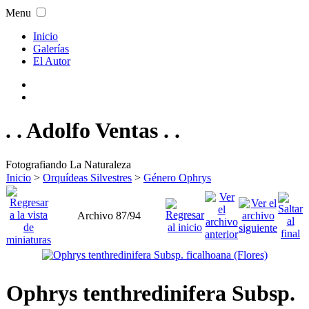
Menu
Inicio
Galerías
El Autor
. . Adolfo Ventas . .
Fotografiando La Naturaleza
Inicio
>
Orquídeas Silvestres
>
Género Ophrys
Archivo 87/94
Ophrys tenthredinifera Subsp.