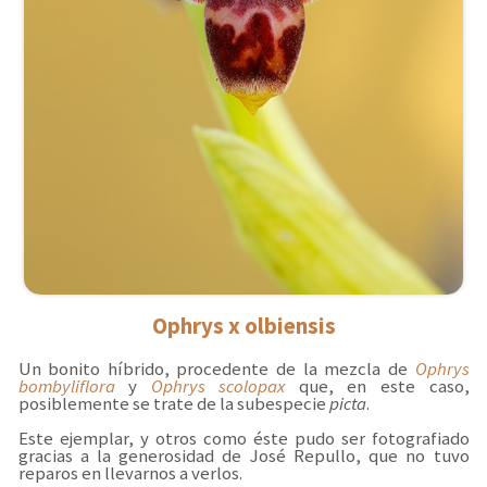
Ophrys x olbiensis
Un bonito híbrido, procedente de la mezcla de
Ophrys
bombyliflora
y
Ophrys scolopax
que, en este caso,
posiblemente se trate de la subespecie
picta
.
Este ejemplar, y otros como éste pudo ser fotografiado
gracias a la generosidad de José Repullo, que no tuvo
reparos en llevarnos a verlos.