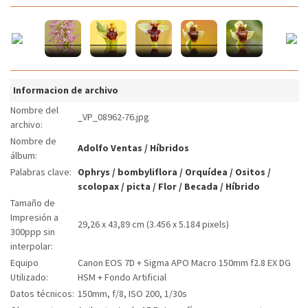
Informacion de archivo
Nombre del
_VP_08962-76.jpg
archivo:
Nombre de
Adolfo Ventas
/
Híbridos
álbum:
Palabras clave:
Ophrys
/
bombyliflora
/
Orquídea
/
Ositos
/
scolopax
/
picta
/
Flor
/
Becada
/
Híbrido
Tamaño de
Impresión a
29,26 x 43,89 cm (3.456 x 5.184 pixels)
300ppp sin
interpolar:
Equipo
Canon EOS 7D + Sigma APO Macro 150mm f2.8 EX DG
Utilizado:
HSM + Fondo Artificial
Datos técnicos:
150mm, f/8, ISO 200, 1/30s