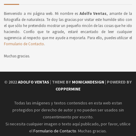
Bienvenido a mi página web. Mi nombre es
Adolfo Ventas
, amante de la
fotografía de naturaleza. Te doy las gracias por visitar este humilde sitio con
el que sólo he pretendido mostrar un pequeño rincón de las cosas que he ido
haciendo. Confío que te agrade, estaré encantado de leer cualquier
sugerencia al respecto que me ayude a mejorarla. Para ello, puedes utilizar el
Formulario de Contacto
.
Muchas gracias.
© 2022
ADOLFO VENTAS
| THEME BY
MONICANDESIGN
| POWERED BY
COPPERMINE
Todas las imágenes y textos contenidos en esta web estan
protegidos por derecho de autor y no pueden ser usados sin
consentimiento por escrito.
Si necesita cualquier imagen o texto aquí publicado, por favor, utilice
el
Formulario de Contacto
. Muchas gracias.