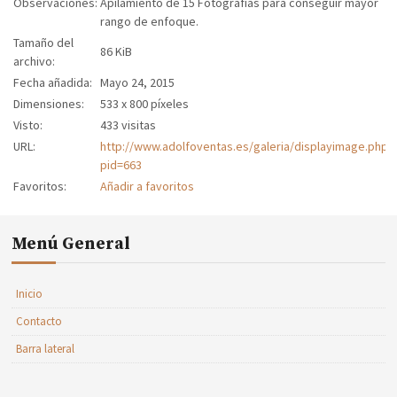
Observaciones:
Apilamiento de 15 Fotografías para conseguir mayor
rango de enfoque.
Tamaño del
86 KiB
archivo:
Fecha añadida:
Mayo 24, 2015
Dimensiones:
533 x 800 píxeles
Visto:
433 visitas
URL:
http://www.adolfoventas.es/galeria/displayimage.php?
pid=663
Favoritos:
Añadir a favoritos
Menú General
Inicio
Contacto
Barra lateral