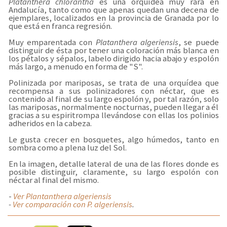
Platanthera chlorantha
es una orquídea muy rara en
Andalucía, tanto como que apenas quedan una decena de
ejemplares, localizados en la provincia de Granada por lo
que está en franca regresión.
Muy emparentada con
Platanthera algeriensis
, se puede
distinguir de ésta por tener una coloración más blanca en
los pétalos y sépalos, labelo dirigido hacia abajo y espolón
más largo, a menudo en forma de "S".
Polinizada por mariposas, se trata de una orquídea que
recompensa a sus polinizadores con néctar, que es
contenido al final de su largo espolón y, por tal razón, solo
las mariposas, normalmente nocturnas, pueden llegar a él
gracias a su espiritrompa llevándose con ellas los polinios
adheridos en la cabeza.
Le gusta crecer en bosquetes, algo húmedos, tanto en
sombra como a plena luz del Sol.
En la imagen, detalle lateral de una de las flores donde es
posible distinguir, claramente, su largo espolón con
néctar al final del mismo.
-
Ver Plantanthera algeriensis
-
Ver comparación con
P. algeriensis
.