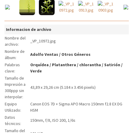
Informacion de archivo
Nombre del
_VP_10972.jpg
archivo:
Nombre de
Adolfo Ventas
/
Otros Géneros
álbum:
Palabras
Orquídea
/
Platanthera
/
chlorantha
/
Satirión
/
clave:
Verde
Tamaño de
Impresión a
43,89 x 29,26 cm (5.184 x 3.456 pixels)
300ppp sin
interpolar:
Equipo
Canon EOS 7D + Sigma APO Macro 150mm f2.8 EX DG
Utilizado:
HSM
Datos
150mm, f/8, ISO 200, 1/6s
técnicos:
Tamaño del