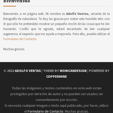
Bienvenida
Bienvenido a mi página web. Mi nombre es
Adolfo Ventas
, amante de la
fotografía de naturaleza. Te doy las gracias por visitar este humilde sitio con
el que sólo he pretendido mostrar un pequeño rincón de las cosas que he ido
haciendo. Confío que te agrade, estaré encantado de leer cualquier
sugerencia al respecto que me ayude a mejorarla. Para ello, puedes utilizar el
Formulario de Contacto
.
Muchas gracias.
© 2022
ADOLFO VENTAS
| THEME BY
MONICANDESIGN
| POWERED BY
COPPERMINE
Todas las imágenes y textos contenidos en esta web estan
protegidos por derecho de autor y no pueden ser usados sin
consentimiento por escrito.
Si necesita cualquier imagen o texto aquí publicado, por favor, utilice
el
Formulario de Contacto
. Muchas gracias.