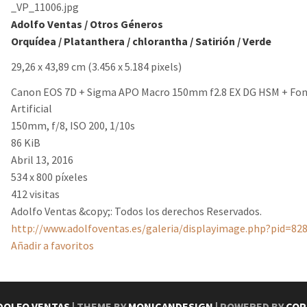
_VP_11006.jpg
Adolfo Ventas
/
Otros Géneros
Orquídea
/
Platanthera
/
chlorantha
/
Satirión
/
Verde
29,26 x 43,89 cm (3.456 x 5.184 pixels)
Canon EOS 7D + Sigma APO Macro 150mm f2.8 EX DG HSM + Fo
Artificial
150mm, f/8, ISO 200, 1/10s
86 KiB
Abril 13, 2016
534 x 800 píxeles
412 visitas
Adolfo Ventas &copy;: Todos los derechos Reservados.
http://www.adolfoventas.es/galeria/displayimage.php?pid=82
Añadir a favoritos
DOLFO VENTAS
| THEME BY
MONICANDESIGN
| POWERED BY
COP