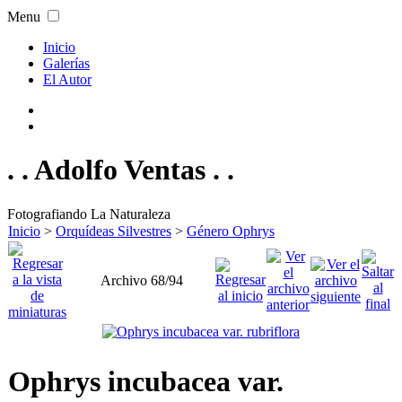
Menu
Inicio
Galerías
El Autor
. . Adolfo Ventas . .
Fotografiando La Naturaleza
Inicio
>
Orquídeas Silvestres
>
Género Ophrys
Archivo 68/94
Ophrys incubacea var.