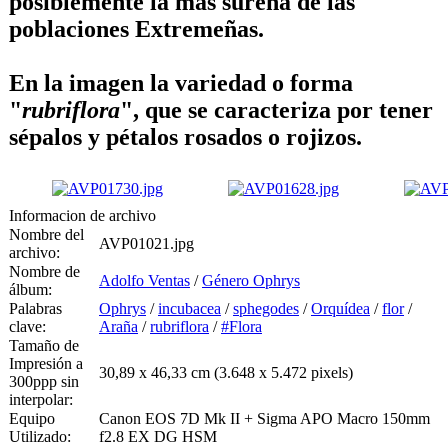
posiblemente la más sureña de las
poblaciones Extremeñas.
En la imagen la variedad o forma
"
rubriflora
", que se caracteriza por tener
sépalos y pétalos rosados o rojizos.
Informacion de archivo
Nombre del
AVP01021.jpg
archivo:
Nombre de
Adolfo Ventas
/
Género Ophrys
álbum:
Palabras
Ophrys
/
incubacea
/
sphegodes
/
Orquídea
/
flor
/
clave:
Araña
/
rubriflora
/
#Flora
Tamaño de
Impresión a
30,89 x 46,33 cm (3.648 x 5.472 pixels)
300ppp sin
interpolar:
Equipo
Canon EOS 7D Mk II + Sigma APO Macro 150mm
Utilizado:
f2.8 EX DG HSM