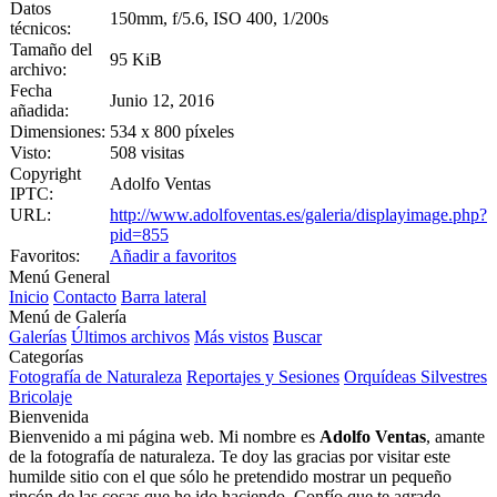
Datos
150mm, f/5.6, ISO 400, 1/200s
técnicos:
Tamaño del
95 KiB
archivo:
Fecha
Junio 12, 2016
añadida:
Dimensiones:
534 x 800 píxeles
Visto:
508 visitas
Copyright
Adolfo Ventas
IPTC:
URL:
http://www.adolfoventas.es/galeria/displayimage.php?
pid=855
Favoritos:
Añadir a favoritos
Menú General
Inicio
Contacto
Barra lateral
Menú de Galería
Galerías
Últimos archivos
Más vistos
Buscar
Categorías
Fotografía de Naturaleza
Reportajes y Sesiones
Orquídeas Silvestres
Bricolaje
Bienvenida
Bienvenido a mi página web. Mi nombre es
Adolfo Ventas
, amante
de la fotografía de naturaleza. Te doy las gracias por visitar este
humilde sitio con el que sólo he pretendido mostrar un pequeño
rincón de las cosas que he ido haciendo. Confío que te agrade,