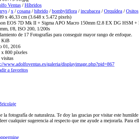
lfo Ventas
/
Híbridos
rys
/
x
/
cosana
/
hibrido
/
bombyliflora
/
incubacea
/
Orquídea
/
Ositos
89 x 46,33 cm (3.648 x 5.472 pixels)
on EOS 7D Mk II + Sigma APO Macro 150mm f2.8 EX DG HSM + Fo
mm, f/8, ISO 200, 1/200s
lamiento de 17 Fotografías para conseguir mayor rango de enfoque.
 KiB
io 01, 2016
 x 800 píxeles
 visitas
p://www.adolfoventas.es/galeria/displayimage.php?pid=867
dir a favoritos
Bricolaje
e la fotografía de naturaleza. Te doy las gracias por visitar este humild
eer cualquier sugerencia al respecto que me ayude a mejorarla. Para ell
ppermine