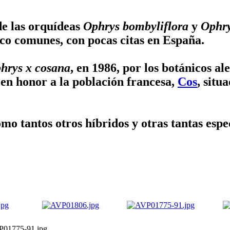
de las orquídeas
Ophrys bombyliflora
y
Ophry
poco comunes, con pocas citas en España.
hrys x cosana
, en 1986, por los botánicos a
 en honor a la población francesa,
Cos
, situ
mo tantos otros híbridos y otras tantas esp
01775-91.jpg