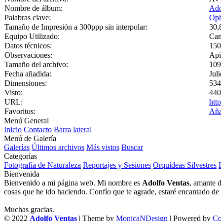
Nombre de álbum:
Ado
Palabras clave:
Oph
Tamaño de Impresión a 300ppp sin interpolar:
30,
Equipo Utilizado:
Can
Datos técnicos:
150
Observaciones:
Api
Tamaño del archivo:
109
Fecha añadida:
Jul
Dimensiones:
534
Visto:
440
URL:
htt
Favoritos:
Aña
Menú General
Inicio
Contacto
Barra lateral
Menú de Galería
Galerías
Últimos archivos
Más vistos
Buscar
Categorías
Fotografía de Naturaleza
Reportajes y Sesiones
Orquídeas Silvestres
Bienvenida
Bienvenido a mi página web. Mi nombre es
Adolfo Ventas
, amante d
cosas que he ido haciendo. Confío que te agrade, estaré encantado de l
Muchas gracias.
© 2022
Adolfo Ventas
| Theme by
MonicaNDesign
| Powered by
Co