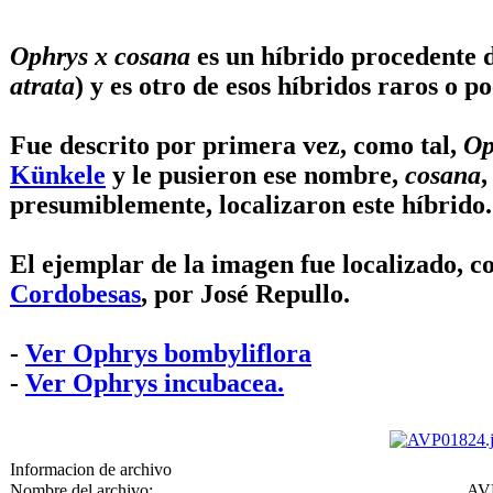
Ophrys x cosana
es un híbrido procedente 
atrata
) y es otro de esos híbridos raros o 
Fue descrito por primera vez, como tal,
Op
Künkele
y le pusieron ese nombre,
cosana
,
presumiblemente, localizaron este híbrido.
El ejemplar de la imagen fue localizado, co
Cordobesas
, por
José Repullo
.
-
Ver Ophrys bombyliflora
-
Ver Ophrys incubacea.
Informacion de archivo
Nombre del archivo:
AVP