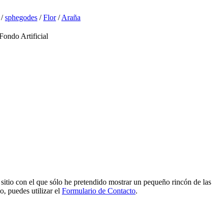
/
sphegodes
/
Flor
/
Araña
ndo Artificial
e sitio con el que sólo he pretendido mostrar un pequeño rincón de las
o, puedes utilizar el
Formulario de Contacto
.