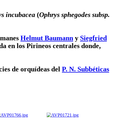
s incubacea
(
Ophrys sphegodes subsp.
lemanes
Helmut Baumann
y
Siegfried
ada en los Pirineos centrales donde,
ecies de orquídeas del
P. N. Subbéticas