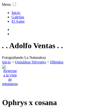
Menu
Inicio
Galerías
El Autor
. . Adolfo Ventas . .
Fotografiando La Naturaleza
Inicio
>
Orquídeas Silvestres
>
Híbridos
Ophrys x cosana