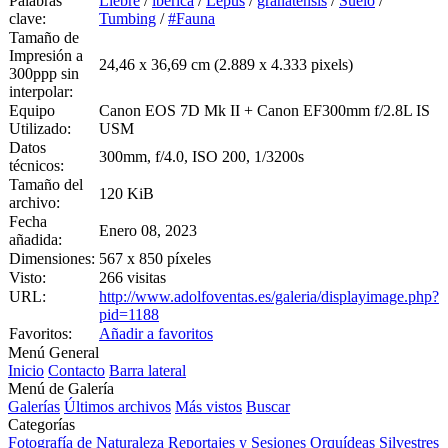
Palabras
Liebre
/
ibérica
/
Lepus
/
granatensis
/
Suelo
/
clave:
Tumbing
/
#Fauna
Tamaño de
Impresión a
24,46 x 36,69 cm (2.889 x 4.333 pixels)
300ppp sin
interpolar:
Equipo
Canon EOS 7D Mk II + Canon EF300mm f/2.8L IS
Utilizado:
USM
Datos
300mm, f/4.0, ISO 200, 1/3200s
técnicos:
Tamaño del
120 KiB
archivo:
Fecha
Enero 08, 2023
añadida:
Dimensiones:
567 x 850 píxeles
Visto:
266 visitas
URL:
http://www.adolfoventas.es/galeria/displayimage.php?
pid=1188
Favoritos:
Añadir a favoritos
Menú General
Inicio
Contacto
Barra lateral
Menú de Galería
Galerías
Últimos archivos
Más vistos
Buscar
Categorías
Fotografía de Naturaleza
Reportajes y Sesiones
Orquídeas Silvestres