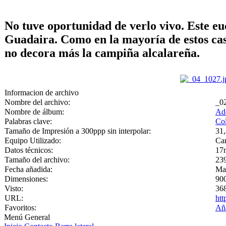
No tuve oportunidad de verlo vivo. Este euc
Guadaira. Como en la mayoría de estos caso
no decora más la campiña alcalareña.
Informacion de archivo
Nombre del archivo:
_0
Nombre de álbum:
Ado
Palabras clave:
Co
Tamaño de Impresión a 300ppp sin interpolar:
31,
Equipo Utilizado:
Ca
Datos técnicos:
17m
Tamaño del archivo:
23
Fecha añadida:
Ma
Dimensiones:
900
Visto:
368
URL:
htt
Favoritos:
Aña
Menú General