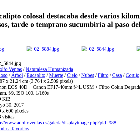
alipto colosal destacaba desde varios kilome
s, tarde o temprano sucumbiría al paso del 
2_5844.jpg
lfo Ventas
/
Naturaleza Humanizada
loso
/
Árbol
/
Eucaplito
/
Muerte
/
Cielo
/
Nubes
/
Filtro
/
Casa
/
Cortijo
87 x 21,24 cm (3.764 x 2.509 pixels)
non EOS 40D + Canon EF17-40mm f/4L USM + Filtro Cokin Degradad
m, f/9, ISO 100, 1/160s
9 KiB
yo 30, 2017
 x 600 píxeles
 visitas
p://www.adolfoventas.es/galeria/displayimage.php?pid=988
dir a favoritos