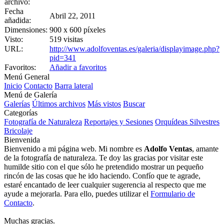
archivo:
Fecha
Abril 22, 2011
añadida:
Dimensiones:
900 x 600 píxeles
Visto:
519 visitas
URL:
http://www.adolfoventas.es/galeria/displayimage.php?
pid=341
Favoritos:
Añadir a favoritos
Menú General
Inicio
Contacto
Barra lateral
Menú de Galería
Galerías
Últimos archivos
Más vistos
Buscar
Categorías
Fotografía de Naturaleza
Reportajes y Sesiones
Orquídeas Silvestres
Bricolaje
Bienvenida
Bienvenido a mi página web. Mi nombre es
Adolfo Ventas
, amante
de la fotografía de naturaleza. Te doy las gracias por visitar este
humilde sitio con el que sólo he pretendido mostrar un pequeño
rincón de las cosas que he ido haciendo. Confío que te agrade,
estaré encantado de leer cualquier sugerencia al respecto que me
ayude a mejorarla. Para ello, puedes utilizar el
Formulario de
Contacto
.
Muchas gracias.