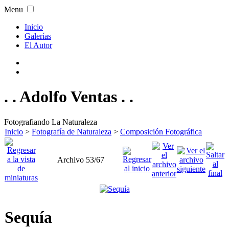
Menu
Inicio
Galerías
El Autor
. . Adolfo Ventas . .
Fotografiando La Naturaleza
Inicio
>
Fotografía de Naturaleza
>
Composición Fotográfica
Archivo 53/67
Sequía