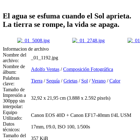
El agua se esfuma cuando el Sol aprieta.
La tierra se rompe, la vida se apaga.
Informacion de archivo
Nombre del
_01_1192.jpg
archivo:
Nombre de
Adolfo Ventas
/
Composición Fotográfica
álbum:
Palabras
Tierra
/
Sequía
/
Grietas
/
Sol
/
Verano
/
Calor
clave:
Tamaño de
Impresión a
32,92 x 21,95 cm (3.888 x 2.592 pixels)
300ppp sin
interpolar:
Equipo
Canon EOS 40D + Canon EF17-40mm f/4L USM
Utilizado:
Datos
17mm, f/9.0, ISO 100, 1/500s
técnicos:
Tamaño del
357 KiB