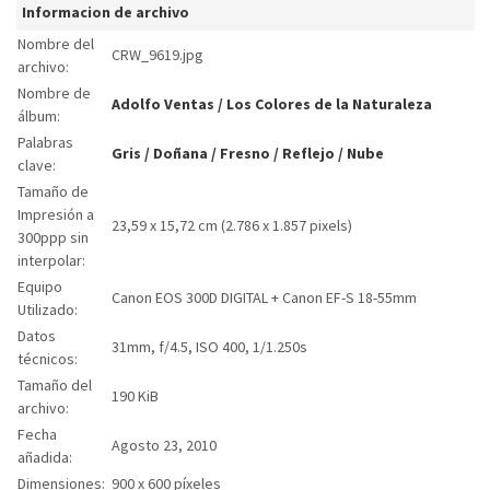
Informacion de archivo
Nombre del
CRW_9619.jpg
archivo:
Nombre de
Adolfo Ventas
/
Los Colores de la Naturaleza
álbum:
Palabras
Gris
/
Doñana
/
Fresno
/
Reflejo
/
Nube
clave:
Tamaño de
Impresión a
23,59 x 15,72 cm (2.786 x 1.857 pixels)
300ppp sin
interpolar:
Equipo
Canon EOS 300D DIGITAL + Canon EF-S 18-55mm
Utilizado:
Datos
31mm, f/4.5, ISO 400, 1/1.250s
técnicos:
Tamaño del
190 KiB
archivo:
Fecha
Agosto 23, 2010
añadida:
Dimensiones:
900 x 600 píxeles