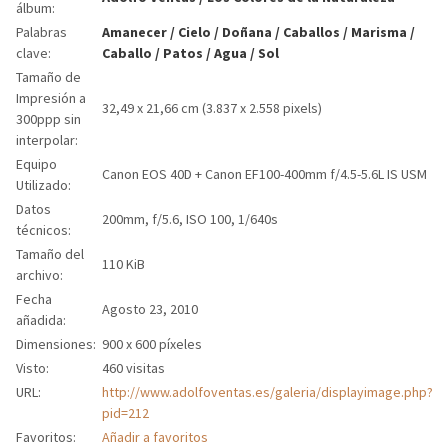
álbum:
Palabras
Amanecer
/
Cielo
/
Doñana
/
Caballos
/
Marisma
/
clave:
Caballo
/
Patos
/
Agua
/
Sol
Tamaño de
Impresión a
32,49 x 21,66 cm (3.837 x 2.558 pixels)
300ppp sin
interpolar:
Equipo
Canon EOS 40D + Canon EF100-400mm f/4.5-5.6L IS USM
Utilizado:
Datos
200mm, f/5.6, ISO 100, 1/640s
técnicos:
Tamaño del
110 KiB
archivo:
Fecha
Agosto 23, 2010
añadida:
Dimensiones:
900 x 600 píxeles
Visto:
460 visitas
URL:
http://www.adolfoventas.es/galeria/displayimage.php?
pid=212
Favoritos:
Añadir a favoritos