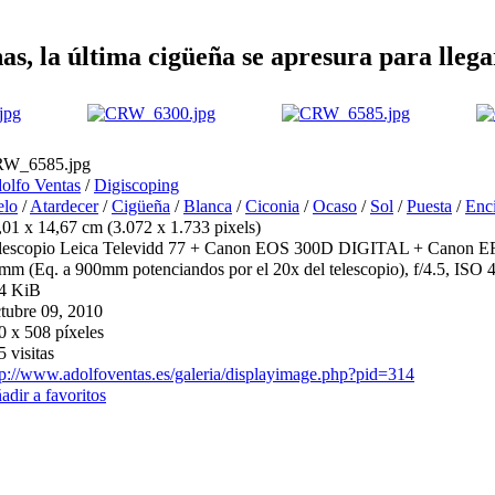
nas, la última cigüeña se apresura para lleg
W_6585.jpg
olfo Ventas
/
Digiscoping
elo
/
Atardecer
/
Cigüeña
/
Blanca
/
Ciconia
/
Ocaso
/
Sol
/
Puesta
/
Enc
,01 x 14,67 cm (3.072 x 1.733 pixels)
lescopio Leica Televidd 77 + Canon EOS 300D DIGITAL + Canon 
mm (Eq. a 900mm potenciandos por el 20x del telescopio), f/4.5, ISO 4
4 KiB
tubre 09, 2010
0 x 508 píxeles
5 visitas
tp://www.adolfoventas.es/galeria/displayimage.php?pid=314
adir a favoritos