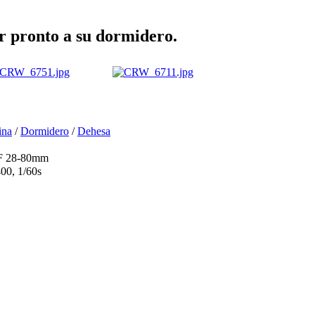
ar pronto a su dormidero.
ina
/
Dormidero
/
Dehesa
EF 28-80mm
00, 1/60s