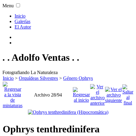
Menu
Inicio
Galerías
El Autor
. . Adolfo Ventas . .
Fotografiando La Naturaleza
Inicio
>
Orquídeas Silvestres
>
Género Ophrys
Archivo 28/94
Ophrys tenthredinifera