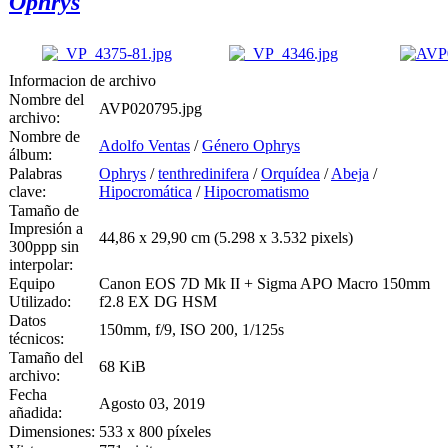
Ophrys
Informacion de archivo
Nombre del
AVP020795.jpg
archivo:
Nombre de
Adolfo Ventas
/
Género Ophrys
álbum:
Palabras
Ophrys
/
tenthredinifera
/
Orquídea
/
Abeja
/
clave:
Hipocromática
/
Hipocromatismo
Tamaño de
Impresión a
44,86 x 29,90 cm (5.298 x 3.532 pixels)
300ppp sin
interpolar:
Equipo
Canon EOS 7D Mk II + Sigma APO Macro 150mm
Utilizado:
f2.8 EX DG HSM
Datos
150mm, f/9, ISO 200, 1/125s
técnicos:
Tamaño del
68 KiB
archivo:
Fecha
Agosto 03, 2019
añadida:
Dimensiones:
533 x 800 píxeles