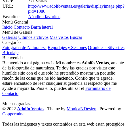
Visto:
771 visitas
URL:
http://www.adolfoventas.es/galeria/displayimage.php?
pid=1086
Favoritos:
Añadir a favoritos
Menú General
Inicio
Contacto
Barra lateral
Menú de Galería
Galerías
Últimos archivos
Más vistos
Buscar
Categorías
Fotografía de Naturaleza
Reportajes y Sesiones
Orquídeas Silvestres
Bricolaje
Bienvenida
Bienvenido a mi página web. Mi nombre es
Adolfo Ventas
, amante
de la fotografía de naturaleza. Te doy las gracias por visitar este
humilde sitio con el que sólo he pretendido mostrar un pequeño
rincón de las cosas que he ido haciendo. Confío que te agrade,
estaré encantado de leer cualquier sugerencia al respecto que me
ayude a mejorarla. Para ello, puedes utilizar el
Formulario de
Contacto
.
Muchas gracias.
© 2022
Adolfo Ventas
| Theme by
MonicaNDesign
| Powered by
Coppermine
Todas las imágenes y textos contenidos en esta web estan protegidos