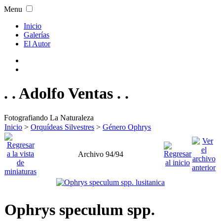
Menu
Inicio
Galerías
El Autor
. . Adolfo Ventas . .
Fotografiando La Naturaleza
Inicio
>
Orquídeas Silvestres
>
Género Ophrys
Archivo 94/94
Ophrys speculum spp.