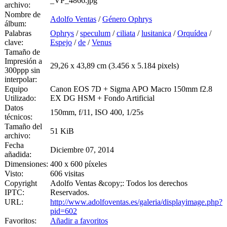
_VP_4866.jpg
archivo:
Nombre de
Adolfo Ventas
/
Género Ophrys
álbum:
Palabras
Ophrys
/
speculum
/
ciliata
/
lusitanica
/
Orquídea
/
clave:
Espejo
/
de
/
Venus
Tamaño de
Impresión a
29,26 x 43,89 cm (3.456 x 5.184 pixels)
300ppp sin
interpolar:
Equipo
Canon EOS 7D + Sigma APO Macro 150mm f2.8
Utilizado:
EX DG HSM + Fondo Artificial
Datos
150mm, f/11, ISO 400, 1/25s
técnicos:
Tamaño del
51 KiB
archivo:
Fecha
Diciembre 07, 2014
añadida:
Dimensiones:
400 x 600 píxeles
Visto:
606 visitas
Copyright
Adolfo Ventas &copy;: Todos los derechos
IPTC:
Reservados.
URL:
http://www.adolfoventas.es/galeria/displayimage.php?
pid=602
Favoritos:
Añadir a favoritos