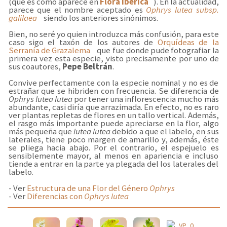
(que es como aparece en
Flora Ibérica
). En la actualidad,
parece que el nombre aceptado es
Ophrys lutea subsp.
galilaea
siendo los anteriores sinónimos.
Bien, no seré yo quien introduzca más confusión, para este
caso sigo el taxón de los autores de
Orquídeas de la
Serranía de Grazalema
que fue donde pude fotografiar la
primera vez esta especie, visto precisamente por uno de
sus coautores,
Pepe Beltrán
.
Convive perfectamente con la especie nominal y no es de
estrañar que se hibriden con frecuencia. Se diferencia de
Ophrys lutea lutea
por tener una inflorescencia mucho más
abundante, casi diría que arrazimada. En efecto, no es raro
ver plantas repletas de flores en un tallo vertical. Además,
el rasgo más importante puede apreciarse en la flor, algo
más pequeña que
lutea lutea
debido a que el labelo, en sus
laterales, tiene poco margen de amarillo y, además, éste
se pliega hacia abajo. Por el contrario, el espejuelo es
sensiblemente mayor, al menos en apariencia e incluso
tiende a entrar en la parte ya plegada del los laterales del
labelo.
- Ver
Estructura de una Flor del Género
Ophrys
- Ver
Diferencias con
Ophrys lutea