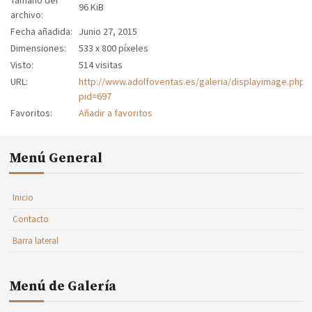
Tamaño del
96 KiB
archivo:
Fecha añadida:
Junio 27, 2015
Dimensiones:
533 x 800 píxeles
Visto:
514 visitas
URL:
http://www.adolfoventas.es/galeria/displayimage.php?
pid=697
Favoritos:
Añadir a favoritos
Menú General
Inicio
Contacto
Barra lateral
Menú de Galería