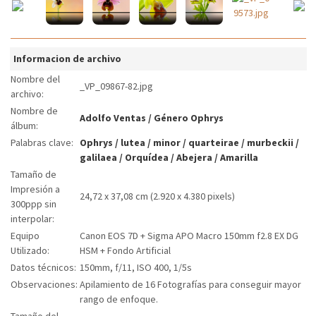
Informacion de archivo
Nombre del
_VP_09867-82.jpg
archivo:
Nombre de
Adolfo Ventas
/
Género Ophrys
álbum:
Palabras clave:
Ophrys
/
lutea
/
minor
/
quarteirae
/
murbeckii
/
galilaea
/
Orquídea
/
Abejera
/
Amarilla
Tamaño de
Impresión a
24,72 x 37,08 cm (2.920 x 4.380 pixels)
300ppp sin
interpolar:
Equipo
Canon EOS 7D + Sigma APO Macro 150mm f2.8 EX DG
Utilizado:
HSM + Fondo Artificial
Datos técnicos:
150mm, f/11, ISO 400, 1/5s
Observaciones:
Apilamiento de 16 Fotografías para conseguir mayor
rango de enfoque.