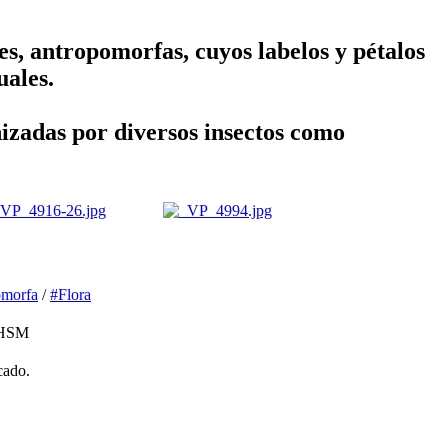
res, antropomorfas, cuyos labelos y pétalos
uales.
izadas por diversos insectos como
omorfa
/
#Flora
 HSM
cado.