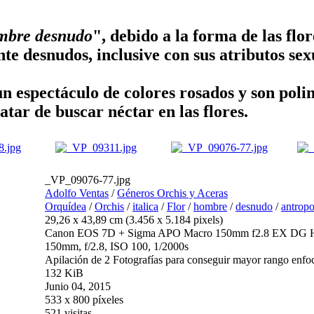
ombre desnudo
", debido a la forma de las flo
e desnudos, inclusive con sus atributos sex
espectáculo de colores rosados y son polin
tar de buscar néctar en las flores.
_VP_09076-77.jpg
Adolfo Ventas
/
Géneros Orchis y Aceras
Orquídea
/
Orchis
/
italica
/
Flor
/
hombre
/
desnudo
/
antrop
29,26 x 43,89 cm (3.456 x 5.184 pixels)
Canon EOS 7D + Sigma APO Macro 150mm f2.8 EX DG
150mm, f/2.8, ISO 100, 1/2000s
Apilación de 2 Fotografías para conseguir mayor rango enfo
132 KiB
Junio 04, 2015
533 x 800 píxeles
521 visitas