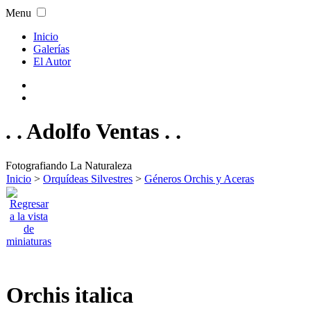
Menu
Inicio
Galerías
El Autor
. . Adolfo Ventas . .
Fotografiando La Naturaleza
Inicio
>
Orquídeas Silvestres
>
Géneros Orchis y Aceras
Orchis italica