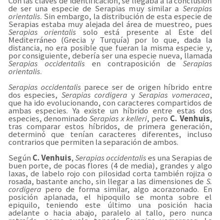
Con las claves de identificación, se llegaba a la conclusión
de ser una especie de Serapias muy similar a
Serapias
orientalis
. Sin embargo, la distribución de esta especie de
Serapias estaba muy alejada del área de muestreo, pues
Serapias orientalis
solo está presente al Este del
Mediterráneo (Grecia y Turquía) por lo que, dada la
distancia, no era posible que fueran la misma especie y,
por consiguiente, debería ser una especie nueva, llamada
Serapias occidentalis
en contraposición de
Serapias
orientalis
.
Serapias occidentalis
parece ser de origen híbrido entre
dos especies,
Serapias cordigera
y
Serapias vomeracea
,
que ha ido evolucionando, con caracteres compartidos de
ambas especies. Ya existe un híbrido entre estas dos
especies, denominado
Serapias x kelleri
, pero
C. Venhuis
,
tras comparar estos híbridos, de primera generación,
determinó que tenían caracteres diferentes, incluso
contrarios que permiten la separación de ambos.
Según
C. Venhuis
,
Serapias occidentalis
es una Serapias de
buen porte, de pocas flores (4 de media), grandes y algo
laxas, de labelo rojo con pilosidad corta también rojiza o
rosada, bastante ancho, sin llegar a las dimensiones de
S.
cordigera
pero de forma similar, algo acorazonado. En
posición aplanada, el hipoquilo se monta sobre el
epiquilo, teniendo este último una posición hacia
adelante o hacia abajo, paralelo al tallo, pero nunca