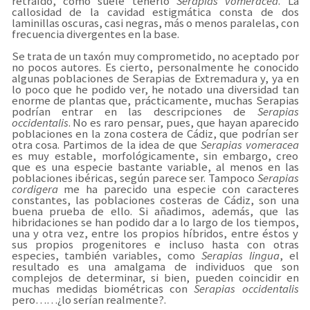
retraído, como suele tenerlo
Serapias vomeracea
. La
callosidad de la cavidad estigmática consta de dos
laminillas oscuras, casi negras, más o menos paralelas, con
frecuencia divergentes en la base.
Se trata de un taxón muy comprometido, no aceptado por
no pocos autores. Es cierto, personalmente he conocido
algunas poblaciones de Serapias de Extremadura y, ya en
lo poco que he podido ver, he notado una diversidad tan
enorme de plantas que, prácticamente, muchas Serapias
podrían entrar en las descripciones de
Serapias
occidentalis
. No es raro pensar, pues, que hayan aparecido
poblaciones en la zona costera de Cádiz, que podrían ser
otra cosa. Partimos de la idea de que
Serapias vomeracea
es muy estable, morfológicamente, sin embargo, creo
que es una especie bastante variable, al menos en las
poblaciones ibéricas, según parece ser. Tampoco
Serapias
cordigera
me ha parecido una especie con caracteres
constantes, las poblaciones costeras de Cádiz, son una
buena prueba de ello. Si añadimos, además, que las
hibridaciones se han podido dar a lo largo de los tiempos,
una y otra vez, entre los propios híbridos, entre éstos y
sus propios progenitores e incluso hasta con otras
especies, también variables, como
Serapias lingua
, el
resultado es una amalgama de individuos que son
complejos de determinar, si bien, pueden coincidir en
muchas medidas biométricas con
Serapias occidentalis
pero……¿lo serían realmente?.