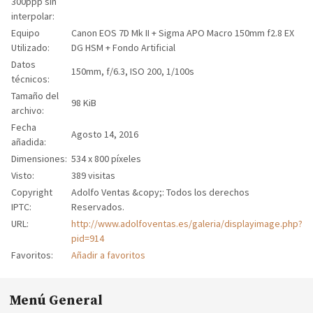
300ppp sin
interpolar:
Equipo
Canon EOS 7D Mk II + Sigma APO Macro 150mm f2.8 EX
Utilizado:
DG HSM + Fondo Artificial
Datos
150mm, f/6.3, ISO 200, 1/100s
técnicos:
Tamaño del
98 KiB
archivo:
Fecha
Agosto 14, 2016
añadida:
Dimensiones:
534 x 800 píxeles
Visto:
389 visitas
Copyright
Adolfo Ventas &copy;: Todos los derechos
IPTC:
Reservados.
URL:
http://www.adolfoventas.es/galeria/displayimage.php?
pid=914
Favoritos:
Añadir a favoritos
Menú General