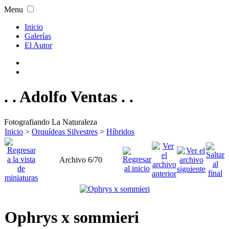
Menu
Inicio
Galerías
El Autor
. . Adolfo Ventas . .
Fotografiando La Naturaleza
Inicio
>
Orquídeas Silvestres
>
Híbridos
Archivo 6/70
Ophrys x sommieri