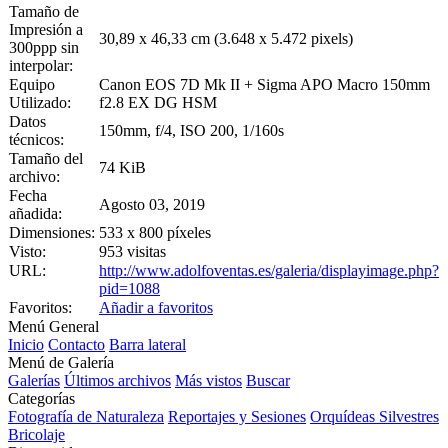
Tamaño de
Impresión a
30,89 x 46,33 cm (3.648 x 5.472 pixels)
300ppp sin
interpolar:
Equipo
Canon EOS 7D Mk II + Sigma APO Macro 150mm
Utilizado:
f2.8 EX DG HSM
Datos
150mm, f/4, ISO 200, 1/160s
técnicos:
Tamaño del
74 KiB
archivo:
Fecha
Agosto 03, 2019
añadida:
Dimensiones:
533 x 800 píxeles
Visto:
953 visitas
URL:
http://www.adolfoventas.es/galeria/displayimage.php?
pid=1088
Favoritos:
Añadir a favoritos
Menú General
Inicio
Contacto
Barra lateral
Menú de Galería
Galerías
Últimos archivos
Más vistos
Buscar
Categorías
Fotografía de Naturaleza
Reportajes y Sesiones
Orquídeas Silvestres
Bricolaje