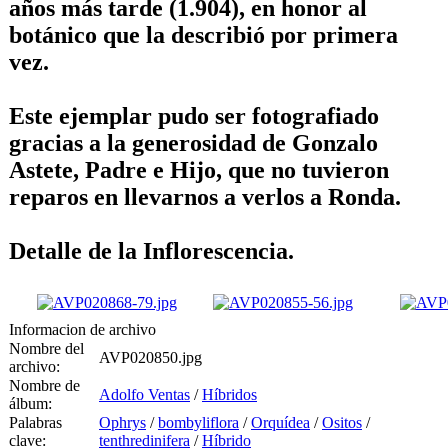
años más tarde (1.904), en honor al
botánico que la describió por primera
vez.
Este ejemplar pudo ser fotografiado
gracias a la generosidad de Gonzalo
Astete, Padre e Hijo, que no tuvieron
reparos en llevarnos a verlos a Ronda.
Detalle de la Inflorescencia.
Informacion de archivo
Nombre del
AVP020850.jpg
archivo:
Nombre de
Adolfo Ventas
/
Híbridos
álbum:
Palabras
Ophrys
/
bombyliflora
/
Orquídea
/
Ositos
/
clave:
tenthredinifera
/
Híbrido