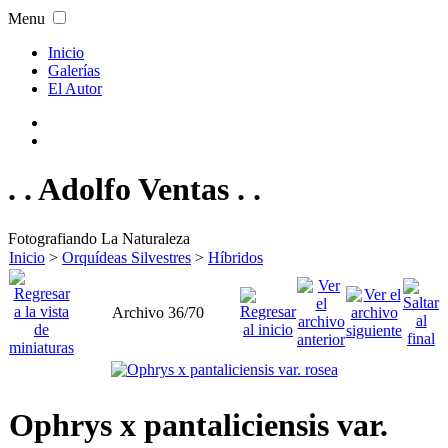
Menu
Inicio
Galerías
El Autor
. . Adolfo Ventas . .
Fotografiando La Naturaleza
Inicio
>
Orquídeas Silvestres
>
Híbridos
Archivo 36/70
Ophrys x pantaliciensis var.