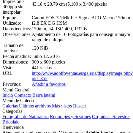
Impresión a
43,18 x 28,79 cm (5.100 x 3.400 pixels)
300ppp sin
interpolar:
Equipo
Canon EOS 7D Mk II + Sigma APO Macro 150mm
Utilizado:
f2.8 EX DG HSM
Datos técnicos:
150mm, f/4, ISO 400, 1/320s
Observaciones:
Apilamiento de 10 Fotografías para conseguir mayor
rango de enfoque.
Tamaño del
120 KiB
archivo:
Fecha añadida:
Junio 12, 2016
Dimensiones:
900 x 600 píxeles
Visto:
441 visitas
URL:
http://www.adolfoventas.es/galeria/displayimage.php?
pid=852
Favoritos:
Añadir a favoritos
Menú General
Inicio
Contacto
Barra lateral
Menú de Galería
Galerías
Últimos archivos
Más vistos
Buscar
Categorías
Fotografía de Naturaleza
Reportajes y Sesiones
Orquídeas Silvestres
Bricolaje
Bienvenida
Bienvenido a mi página web. Mi nombre es
Adolfo Ventas
, amante