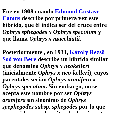
Fue en 1908 cuando
Edmond Gustave
Camus
describe por primera vez este
híbrido, que él indica ser del cruce entre
Ophrys sphegodes x Ophrys speculum
y
que llama
Ophrys x macchiatii
.
Posteriormente , en 1931,
Károly Rezső
Soó von Bere
describe un híbrido similar
que denomina
Ophrys x neokelleri
(inicialmente
Ophrys x neo-kelleri
), cuyos
parentales serían
Ophrys aranifera x
Ophrys speculum
. Sin embargo, no se
acepta este nombre por ser
Ophrys
aranifera
un sinónimo de
Ophrys
spephegodes subsp. sphegodes
por lo que