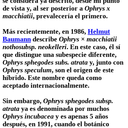
se considera ya descrito, desde mi punto
de vista y, al ser posterior a
Ophrys x
macchiatii
, prevalecería el primero.
Más recientemente, en 1986,
Helmut
Baumann
describe
Ophrys × macchiatii
nothosubsp. neokelleri
. En este caso, él sí
que distingue una subespecie diferente,
Ophrys sphegodes subs. atrata
y, junto con
Ophrys speculum
, son el origen de este
híbrido. Este nombre queda como
aceptado internacionalmente.
Sin embargo,
Ophrys sphegodes subsp.
atrata
ya es denominada por muchos
Ophrys incubacea
y es apenas 5 años
después, en 1991, cuando el botánico