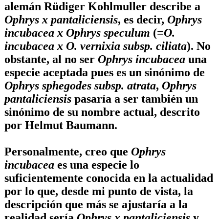
alemán
Rüdiger Kohlmuller
describe a
Ophrys x pantaliciensis
, es decir,
Ophrys
incubacea x Ophrys speculum
(=
O.
incubacea x O. vernixia subsp. ciliata
). No
obstante, al no ser
Ophrys incubacea
una
especie aceptada pues es un sinónimo de
Ophrys sphegodes subsp. atrata
,
Ophrys
pantaliciensis
pasaría a ser también un
sinónimo de su nombre actual, descrito
por Helmut Baumann.
Personalmente, creo que
Ophrys
incubacea
es una especie lo
suficientemente conocida en la actualidad
por lo que, desde mi punto de vista, la
descripción que más se ajustaría a la
realidad sería
Ophrys x pantaliciensis
y,