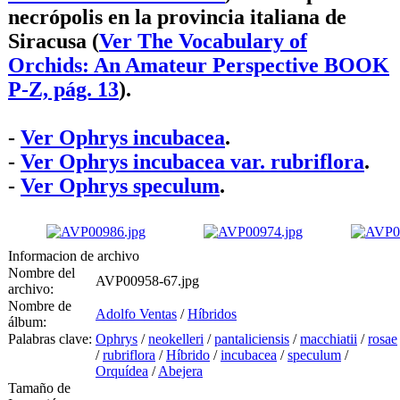
necrópolis en la provincia italiana de
Siracusa (
Ver The Vocabulary of
Orchids: An Amateur Perspective BOOK
P-Z, pág. 13
).
-
Ver Ophrys incubacea
.
-
Ver Ophrys incubacea var. rubriflora
.
-
Ver Ophrys speculum
.
Informacion de archivo
Nombre del
AVP00958-67.jpg
archivo:
Nombre de
Adolfo Ventas
/
Híbridos
álbum:
Palabras clave:
Ophrys
/
neokelleri
/
pantaliciensis
/
macchiatii
/
rosae
/
rubriflora
/
Híbrido
/
incubacea
/
speculum
/
Orquídea
/
Abejera
Tamaño de