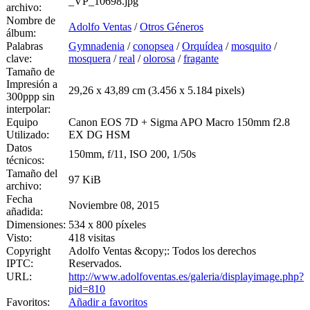
_VP_10698.jpg
archivo:
Nombre de
Adolfo Ventas
/
Otros Géneros
álbum:
Palabras
Gymnadenia
/
conopsea
/
Orquídea
/
mosquito
/
clave:
mosquera
/
real
/
olorosa
/
fragante
Tamaño de
Impresión a
29,26 x 43,89 cm (3.456 x 5.184 pixels)
300ppp sin
interpolar:
Equipo
Canon EOS 7D + Sigma APO Macro 150mm f2.8
Utilizado:
EX DG HSM
Datos
150mm, f/11, ISO 200, 1/50s
técnicos:
Tamaño del
97 KiB
archivo:
Fecha
Noviembre 08, 2015
añadida:
Dimensiones:
534 x 800 píxeles
Visto:
418 visitas
Copyright
Adolfo Ventas &copy;: Todos los derechos
IPTC:
Reservados.
URL:
http://www.adolfoventas.es/galeria/displayimage.php?
pid=810
Favoritos:
Añadir a favoritos