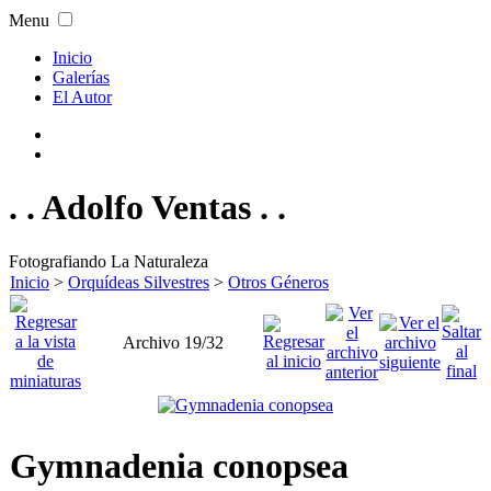
Menu
Inicio
Galerías
El Autor
. . Adolfo Ventas . .
Fotografiando La Naturaleza
Inicio
>
Orquídeas Silvestres
>
Otros Géneros
Archivo 19/32
Gymnadenia conopsea