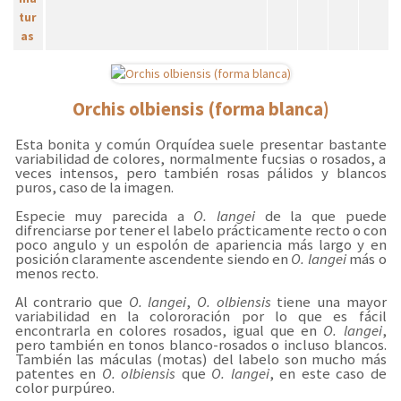
Orchis olbiensis (forma blanca)
Esta bonita y común Orquídea suele presentar bastante
variabilidad de colores, normalmente fucsias o rosados, a
veces intensos, pero también rosas pálidos y blancos
puros, caso de la imagen.
Especie muy parecida a
O. langei
de la que puede
difrenciarse por tener el labelo prácticamente recto o con
poco angulo y un espolón de apariencia más largo y en
posición claramente ascendente siendo en
O. langei
más o
menos recto.
Al contrario que
O. langei
,
O. olbiensis
tiene una mayor
variabilidad en la colororación por lo que es fácil
encontrarla en colores rosados, igual que en
O. langei
,
pero también en tonos blanco-rosados o incluso blancos.
También las máculas (motas) del labelo son mucho más
patentes en
O. olbiensis
que
O. langei
, en este caso de
color purpúreo.