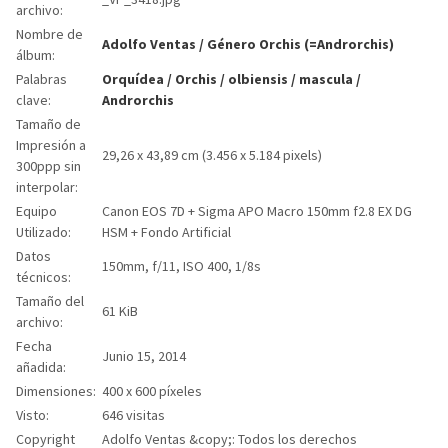
archivo:
Nombre de
Adolfo Ventas
/
Género Orchis (=Androrchis)
álbum:
Palabras
Orquídea
/
Orchis
/
olbiensis
/
mascula
/
clave:
Androrchis
Tamaño de
Impresión a
29,26 x 43,89 cm (3.456 x 5.184 pixels)
300ppp sin
interpolar:
Equipo
Canon EOS 7D + Sigma APO Macro 150mm f2.8 EX DG
Utilizado:
HSM + Fondo Artificial
Datos
150mm, f/11, ISO 400, 1/8s
técnicos:
Tamaño del
61 KiB
archivo:
Fecha
Junio 15, 2014
añadida:
Dimensiones:
400 x 600 píxeles
Visto:
646 visitas
Copyright
Adolfo Ventas &copy;: Todos los derechos