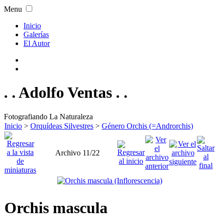
Menu
Inicio
Galerías
El Autor
. . Adolfo Ventas . .
Fotografiando La Naturaleza
Inicio
>
Orquídeas Silvestres
>
Género Orchis (=Androrchis)
Archivo 11/22
Orchis mascula