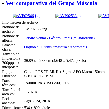
-
Ver comparativa del Grupo Máscula
Informacion de archivo
Nombre del
AVP02522.jpg
archivo:
Nombre de
Adolfo Ventas
/
Género Orchis (=Androrchis)
álbum:
Palabras
Orquídea
/
Orchis
/
mascula
/
Androrchis
clave:
Tamaño de
Impresión a
30,89 x 46,33 cm (3.648 x 5.472 pixels)
300ppp sin
interpolar:
Equipo
Canon EOS 7D Mk II + Sigma APO Macro 150mm
Utilizado:
f2.8 EX DG HSM
Datos
150mm, f/6.3, ISO 200, 1/13s
técnicos:
Tamaño del
117 KiB
archivo:
Fecha
Agosto 24, 2016
añadida:
Dimensiones:
534 x 800 píxeles