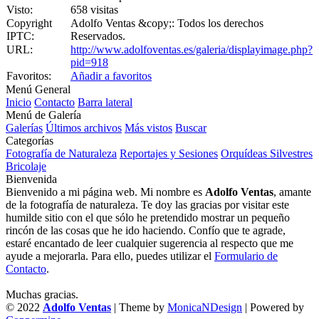
Visto:
658 visitas
Copyright
Adolfo Ventas &copy;: Todos los derechos
IPTC:
Reservados.
URL:
http://www.adolfoventas.es/galeria/displayimage.php?
pid=918
Favoritos:
Añadir a favoritos
Menú General
Inicio
Contacto
Barra lateral
Menú de Galería
Galerías
Últimos archivos
Más vistos
Buscar
Categorías
Fotografía de Naturaleza
Reportajes y Sesiones
Orquídeas Silvestres
Bricolaje
Bienvenida
Bienvenido a mi página web. Mi nombre es
Adolfo Ventas
, amante
de la fotografía de naturaleza. Te doy las gracias por visitar este
humilde sitio con el que sólo he pretendido mostrar un pequeño
rincón de las cosas que he ido haciendo. Confío que te agrade,
estaré encantado de leer cualquier sugerencia al respecto que me
ayude a mejorarla. Para ello, puedes utilizar el
Formulario de
Contacto
.
Muchas gracias.
© 2022
Adolfo Ventas
| Theme by
MonicaNDesign
| Powered by