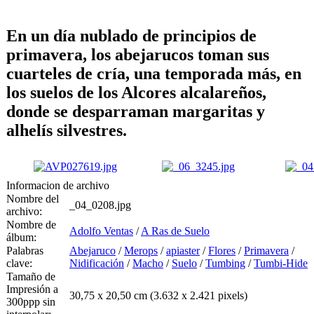
En un día nublado de principios de
primavera, los abejarucos toman sus
cuarteles de cría, una temporada más, en
los suelos de los Alcores alcalareños,
donde se desparraman margaritas y
alhelís silvestres.
Informacion de archivo
Nombre del
_04_0208.jpg
archivo:
Nombre de
Adolfo Ventas
/
A Ras de Suelo
álbum:
Palabras
Abejaruco
/
Merops
/
apiaster
/
Flores
/
Primavera
/
clave:
Nidificación
/
Macho
/
Suelo
/
Tumbing
/
Tumbi-Hide
Tamaño de
Impresión a
30,75 x 20,50 cm (3.632 x 2.421 pixels)
300ppp sin