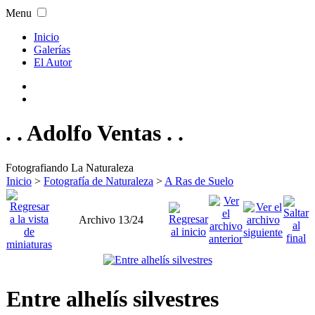
Menu
Inicio
Galerías
El Autor
. . Adolfo Ventas . .
Fotografiando La Naturaleza
Inicio
>
Fotografía de Naturaleza
>
A Ras de Suelo
Archivo 13/24
Entre alhelís silvestres