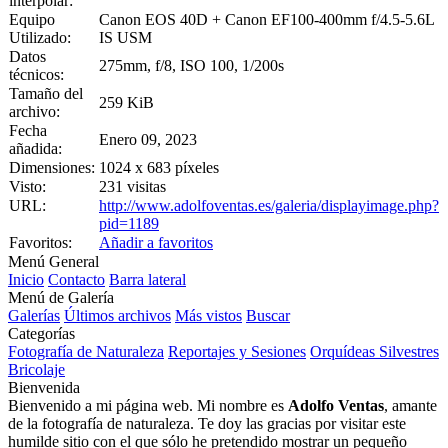
interpolar:
Equipo
Canon EOS 40D + Canon EF100-400mm f/4.5-5.6L
Utilizado:
IS USM
Datos
275mm, f/8, ISO 100, 1/200s
técnicos:
Tamaño del
259 KiB
archivo:
Fecha
Enero 09, 2023
añadida:
Dimensiones:
1024 x 683 píxeles
Visto:
231 visitas
URL:
http://www.adolfoventas.es/galeria/displayimage.php?
pid=1189
Favoritos:
Añadir a favoritos
Menú General
Inicio
Contacto
Barra lateral
Menú de Galería
Galerías
Últimos archivos
Más vistos
Buscar
Categorías
Fotografía de Naturaleza
Reportajes y Sesiones
Orquídeas Silvestres
Bricolaje
Bienvenida
Bienvenido a mi página web. Mi nombre es
Adolfo Ventas
, amante
de la fotografía de naturaleza. Te doy las gracias por visitar este
humilde sitio con el que sólo he pretendido mostrar un pequeño