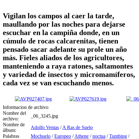
Vigilan los campos al caer la tarde,
maullando por las noches para dejarse
escuchar en la campiña donde, en un
cúmulo de rocas calcarenitas, tienen
pensado sacar adelante su prole un año
más. Fieles aliados de los agricultores,
manteniendo a raya ratones, saltamontes
y variedad de insectos y micromamíferos,
cada vez se van escuchando menos.
Informacion de archivo
Nombre del
_06_3245.jpg
archivo:
Nombre de
Adolfo Ventas
/
A Ras de Suelo
álbum:
Palabras
Mochuelo
/
Europeo
/
Athene
/
noctua
/
Tumbing
/