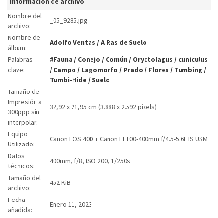
Informacion de archivo
Nombre del
_05_9285.jpg
archivo:
Nombre de
Adolfo Ventas
/
A Ras de Suelo
álbum:
Palabras
#Fauna
/
Conejo
/
Común
/
Oryctolagus
/
cuniculus
clave:
/
Campo
/
Lagomorfo
/
Prado
/
Flores
/
Tumbing
/
Tumbi-Hide
/
Suelo
Tamaño de
Impresión a
32,92 x 21,95 cm (3.888 x 2.592 pixels)
300ppp sin
interpolar:
Equipo
Canon EOS 40D + Canon EF100-400mm f/4.5-5.6L IS USM
Utilizado:
Datos
400mm, f/8, ISO 200, 1/250s
técnicos:
Tamaño del
452 KiB
archivo:
Fecha
Enero 11, 2023
añadida: