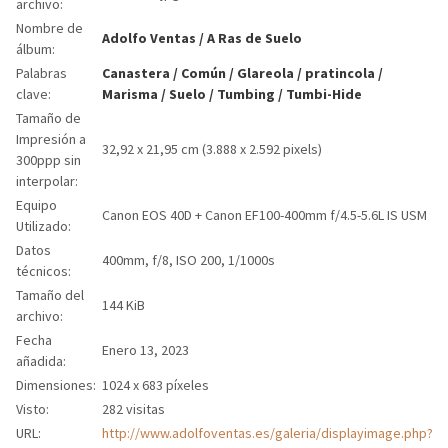
archivo:
Nombre de
Adolfo Ventas
/
A Ras de Suelo
álbum:
Palabras
Canastera
/
Común
/
Glareola
/
pratincola
/
clave:
Marisma
/
Suelo
/
Tumbing
/
Tumbi-Hide
Tamaño de
Impresión a
32,92 x 21,95 cm (3.888 x 2.592 pixels)
300ppp sin
interpolar:
Equipo
Canon EOS 40D + Canon EF100-400mm f/4.5-5.6L IS USM
Utilizado:
Datos
400mm, f/8, ISO 200, 1/1000s
técnicos:
Tamaño del
144 KiB
archivo:
Fecha
Enero 13, 2023
añadida:
Dimensiones:
1024 x 683 píxeles
Visto:
282 visitas
URL:
http://www.adolfoventas.es/galeria/displayimage.php?