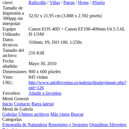
clave:
Ruficollis
/
Viñas
/
Parras
/
Hojas
/
#Suelo
Tamaño de
Impresión a
32,92 x 21,95 cm (3.888 x 2.592 pixels)
300ppp sin
interpolar:
Equipo
Canon EOS 40D + Canon EF100-400mm f/4.5-5.6L
Utilizado:
IS USM
Datos
310mm, f/9, ISO 100, 1/250s
técnicos:
Tamaño del
216 KiB
archivo:
Fecha
Mayo 30, 2010
añadida:
Dimensiones:
900 x 600 píxeles
Visto:
845 visitas
URL:
http://www.adolfoventas.es/galeria/displayimage.php?
pid=126
Favoritos:
Añadir a favoritos
Menú General
Inicio
Contacto
Barra lateral
Menú de Galería
Galerías
Últimos archivos
Más vistos
Buscar
Categorías
Fotografía de Naturaleza
Reportajes y Sesiones
Orquídeas Silvestres