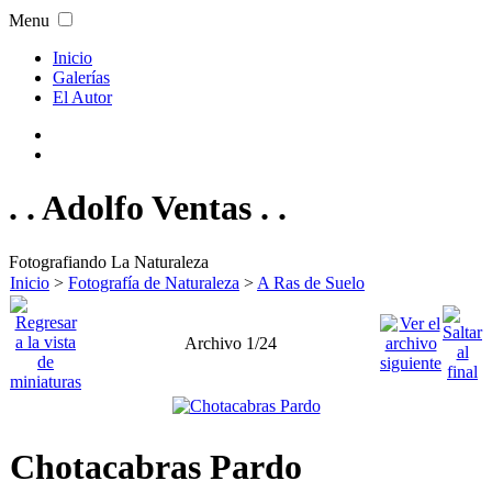
Menu
Inicio
Galerías
El Autor
. . Adolfo Ventas . .
Fotografiando La Naturaleza
Inicio
>
Fotografía de Naturaleza
>
A Ras de Suelo
Archivo 1/24
Chotacabras Pardo