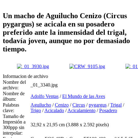
Un macho de
Aguilucho Cenizo (Circus
pygargus)
se acicala en su posadero
preferido ante la inmensidad del trigal,
todavía joven, aunque no por demasiado
tiempo.
Informacion de archivo
Nombre del
_01_3340.jpg
archivo:
Nombre de
Adolfo Ventas
/
El Mundo de las Aves
álbum:
Palabras
Aguilucho
/
Cenizo
/
Circus
/
pygargus
/
Trigal
/
clave:
Trigo
/
Acicalado
/
Acicalamiento
/
Posadero
Tamaño de
Impresión a
32,92 x 21,95 cm (3.888 x 2.592 pixels)
300ppp sin
interpolar: