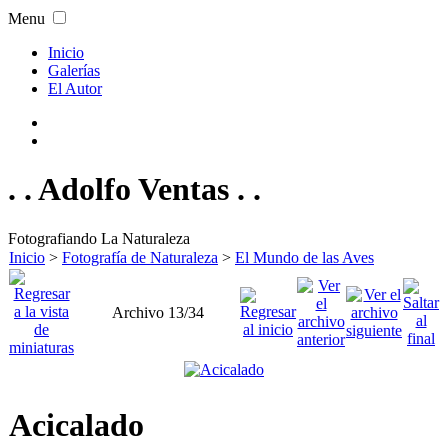
Menu
Inicio
Galerías
El Autor
. . Adolfo Ventas . .
Fotografiando La Naturaleza
Inicio
>
Fotografía de Naturaleza
>
El Mundo de las Aves
Archivo 13/34
Acicalado