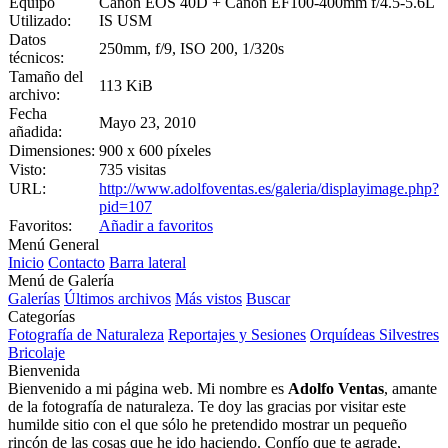
Equipo
Canon EOS 40D + Canon EF100-400mm f/4.5-5.6L
Utilizado:
IS USM
Datos
250mm, f/9, ISO 200, 1/320s
técnicos:
Tamaño del
113 KiB
archivo:
Fecha
Mayo 23, 2010
añadida:
Dimensiones:
900 x 600 píxeles
Visto:
735 visitas
URL:
http://www.adolfoventas.es/galeria/displayimage.php?
pid=107
Favoritos:
Añadir a favoritos
Menú General
Inicio
Contacto
Barra lateral
Menú de Galería
Galerías
Últimos archivos
Más vistos
Buscar
Categorías
Fotografía de Naturaleza
Reportajes y Sesiones
Orquídeas Silvestres
Bricolaje
Bienvenida
Bienvenido a mi página web. Mi nombre es
Adolfo Ventas
, amante
de la fotografía de naturaleza. Te doy las gracias por visitar este
humilde sitio con el que sólo he pretendido mostrar un pequeño
rincón de las cosas que he ido haciendo. Confío que te agrade,