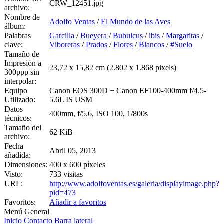
CRW_12451.jpg
archivo:
Nombre de
Adolfo Ventas
/
El Mundo de las Aves
álbum:
Palabras
Garcilla
/
Bueyera
/
Bubulcus
/
ibis
/
Margaritas
/
clave:
Viboreras
/
Prados
/
Flores
/
Blancos
/
#Suelo
Tamaño de
Impresión a
23,72 x 15,82 cm (2.802 x 1.868 pixels)
300ppp sin
interpolar:
Equipo
Canon EOS 300D + Canon EF100-400mm f/4.5-
Utilizado:
5.6L IS USM
Datos
400mm, f/5.6, ISO 100, 1/800s
técnicos:
Tamaño del
62 KiB
archivo:
Fecha
Abril 05, 2013
añadida:
Dimensiones:
400 x 600 píxeles
Visto:
733 visitas
URL:
http://www.adolfoventas.es/galeria/displayimage.php?
pid=473
Favoritos:
Añadir a favoritos
Menú General
Inicio
Contacto
Barra lateral