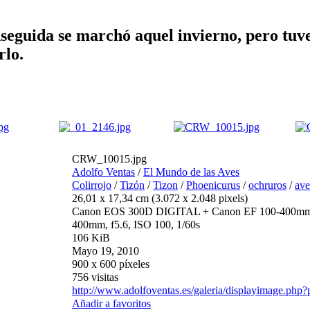
seguida se marchó aquel invierno, pero tuve
rlo.
CRW_10015.jpg
Adolfo Ventas
/
El Mundo de las Aves
Colirrojo
/
Tizón
/
Tizon
/
Phoenicurus
/
ochruros
/
ave
26,01 x 17,34 cm (3.072 x 2.048 pixels)
Canon EOS 300D DIGITAL + Canon EF 100-400m
400mm, f5.6, ISO 100, 1/60s
106 KiB
Mayo 19, 2010
900 x 600 píxeles
756 visitas
http://www.adolfoventas.es/galeria/displayimage.php
Añadir a favoritos