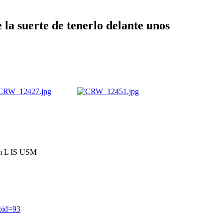
 la suerte de tenerlo delante unos
m L IS USM
?pid=93