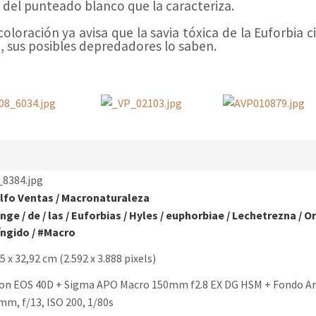
del punteado blanco que la caracteriza.
loración ya avisa que la savia tóxica de la Euforbia c
a, sus posibles depredadores lo saben.
_8384.jpg
lfo Ventas
/
Macronaturaleza
inge
/
de
/
las
/
Euforbias
/
Hyles
/
euphorbiae
/
Lechetrezna
/
O
íngido
/
#Macro
5 x 32,92 cm (2.592 x 3.888 pixels)
on EOS 40D + Sigma APO Macro 150mm f2.8 EX DG HSM + Fondo Art
m, f/13, ISO 200, 1/80s