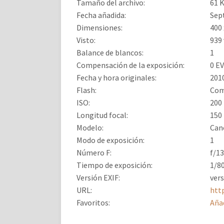
Tamaño del archivo:
61 
Fecha añadida:
Sep
Dimensiones:
400 
Visto:
939 
Balance de blancos:
1
Compensación de la exposición:
0 EV
Fecha y hora originales:
2010
Flash:
Com
ISO:
200
Longitud focal:
150
Modelo:
Can
Modo de exposición:
1
Número F:
f/13
Tiempo de exposición:
1/80
Versión EXIF:
vers
URL:
htt
Favoritos:
Añad