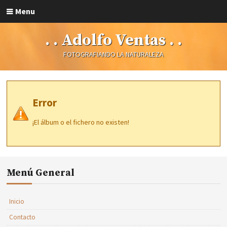
Menu
. . Adolfo Ventas . .
FOTOGRAFIANDO LA NATURALEZA
Error
¡El álbum o el fichero no existen!
Menú General
Inicio
Contacto