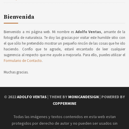
Bienvenida
Bienvenido a mi página web. Mi nombre es
Adolfo Ventas
, amante de la
fotografía de naturaleza. Te doy las gracias por visitar este humilde sitio con
el que sólo he pretendido mostrar un pequeño rincón de las cosas que he ido
haciendo. Confío que te agrade, estaré encantado de leer cualquier
sugerencia al respecto que me ayude a mejorarla. Para ello, puedes utilizar el
Formulario de Contacto
.
Muchas gracias.
© 2022
ADOLFO VENTAS
| THEME BY
MONICANDESIGN
| POWERED BY
COPPERMINE
Todas las imágenes y textos contenidos en esta web estan
protegidos por derecho de autor y no pueden ser usados sin