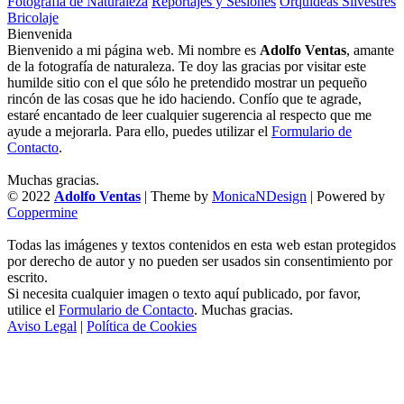
Fotografía de Naturaleza
Reportajes y Sesiones
Orquídeas Silvestres
Bricolaje
Bienvenida
Bienvenido a mi página web. Mi nombre es
Adolfo Ventas
, amante
de la fotografía de naturaleza. Te doy las gracias por visitar este
humilde sitio con el que sólo he pretendido mostrar un pequeño
rincón de las cosas que he ido haciendo. Confío que te agrade,
estaré encantado de leer cualquier sugerencia al respecto que me
ayude a mejorarla. Para ello, puedes utilizar el
Formulario de
Contacto
.
Muchas gracias.
© 2022
Adolfo Ventas
| Theme by
MonicaNDesign
| Powered by
Coppermine
Todas las imágenes y textos contenidos en esta web estan protegidos
por derecho de autor y no pueden ser usados sin consentimiento por
escrito.
Si necesita cualquier imagen o texto aquí publicado, por favor,
utilice el
Formulario de Contacto
. Muchas gracias.
Aviso Legal
|
Política de Cookies