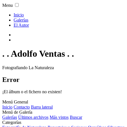
Menu
Inicio
Galerías
El Autor
. . Adolfo Ventas . .
Fotografiando La Naturaleza
Error
¡El álbum o el fichero no existen!
Menú General
Inicio
Contacto
Barra lateral
Menú de Galería
Galerías
Últimos archivos
Más vistos
Buscar
Categorías