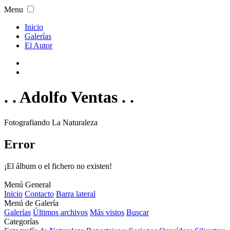
Menu
Inicio
Galerías
El Autor
. . Adolfo Ventas . .
Fotografiando La Naturaleza
Error
¡El álbum o el fichero no existen!
Menú General
Inicio
Contacto
Barra lateral
Menú de Galería
Galerías
Últimos archivos
Más vistos
Buscar
Categorías