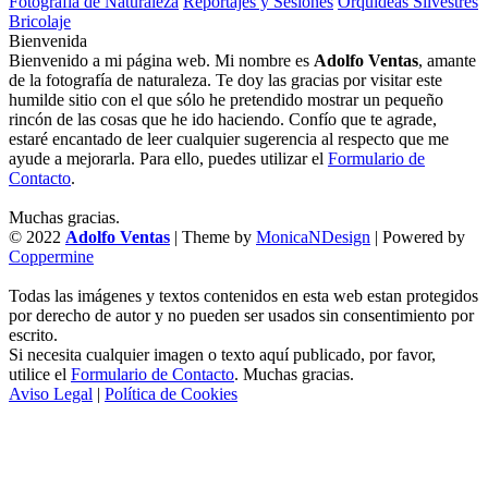
Fotografía de Naturaleza
Reportajes y Sesiones
Orquídeas Silvestres
Bricolaje
Bienvenida
Bienvenido a mi página web. Mi nombre es
Adolfo Ventas
, amante
de la fotografía de naturaleza. Te doy las gracias por visitar este
humilde sitio con el que sólo he pretendido mostrar un pequeño
rincón de las cosas que he ido haciendo. Confío que te agrade,
estaré encantado de leer cualquier sugerencia al respecto que me
ayude a mejorarla. Para ello, puedes utilizar el
Formulario de
Contacto
.
Muchas gracias.
© 2022
Adolfo Ventas
| Theme by
MonicaNDesign
| Powered by
Coppermine
Todas las imágenes y textos contenidos en esta web estan protegidos
por derecho de autor y no pueden ser usados sin consentimiento por
escrito.
Si necesita cualquier imagen o texto aquí publicado, por favor,
utilice el
Formulario de Contacto
. Muchas gracias.
Aviso Legal
|
Política de Cookies