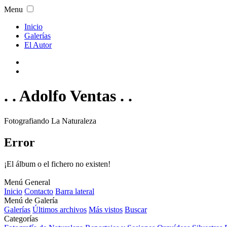
Menu
Inicio
Galerías
El Autor
. . Adolfo Ventas . .
Fotografiando La Naturaleza
Error
¡El álbum o el fichero no existen!
Menú General
Inicio
Contacto
Barra lateral
Menú de Galería
Galerías
Últimos archivos
Más vistos
Buscar
Categorías